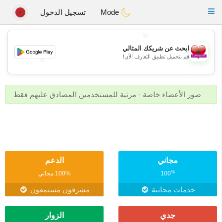
Maroc Dating
Toggle
Mode
تسجيل الدخول
navigation
💖
ابحث عن شريكك المثالي
قم بتحميل تطبيق التعارف الآن!
💖
💕
💕
صور الأعضاء خاصة - مرئية للمستخدمين المصادق عليهم فقط
مجاني
الدعم
%
100
100% مجاني
خدمات مجانية
مشرفون مستمعون
جدي
الزوار