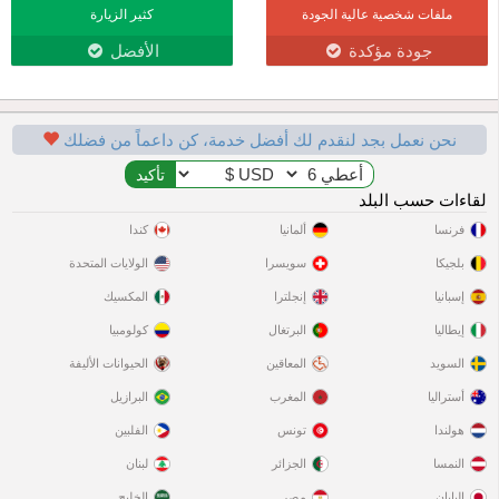
ملفات شخصية عالية الجودة
كثير الزيارة
جودة مؤكدة
الأفضل
نحن نعمل بجد لنقدم لك أفضل خدمة، كن داعماً من فضلك
لقاءات حسب البلد
فرنسا
ألمانيا
كندا
بلجيكا
سويسرا
الولايات المتحدة
إسبانيا
إنجلترا
المكسيك
إيطاليا
البرتغال
كولومبيا
السويد
المعاقين
الحيوانات الأليفة
أستراليا
المغرب
البرازيل
هولندا
تونس
الفلبين
النمسا
الجزائر
لبنان
اليابان
مصر
الخليج