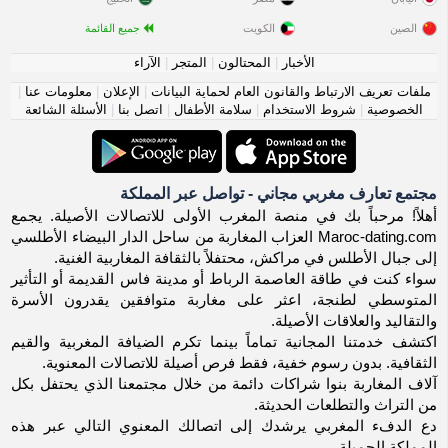
الصين
الكويت
جميع القائمة
الأخبار
|
المحتالون
|
المتجر
|
الآراء
ملفات تعريف الارتباط والقانون العام لحماية البيانات
|
الإعلان
|
معلومات عنا
|
الخصوصية
|
شروط الاستخدام
|
سلامة الأطفال
|
اتصل بنا
|
الأسئلة الشائعة
مجتمع تعارف مغربي مجاني - تواصل عبر المملكة
أهلاً! مرحباً بك في منصة المغرب الأولى للاتصالات الأصيلة. يجمع
Maroc-dating.com العزاب المغاربة من ساحل الدار البيضاء الأطلسي
إلى جبال الأطلس في مراكش، محتفلاً بالثقافة المغاربية الغنية.
سواء كنت في طاقة العاصمة الرباط أو مدينة فاس القديمة أو التأثير
المتوسطي لطنجة، اعثر على مغاربة متوافقين يقدرون الأسرة
والتقاليد والعلاقات الأصيلة.
اكتشف خدمتنا المجانية تماماً بينما تكرم الضيافة المغربية والقيم
الثقافية. بدون رسوم خفية، فقط فرص أصيلة للاتصالات المعنوية.
آلاف المغاربة بنوا شراكات دائمة من خلال مجتمعنا الذي يحتفل بكل
من التراث والتطلعات الحديثة.
دع الدفء المغربي يرشدك إلى اتصالك المعنوي التالي عبر هذه
المملكة الجميلة.