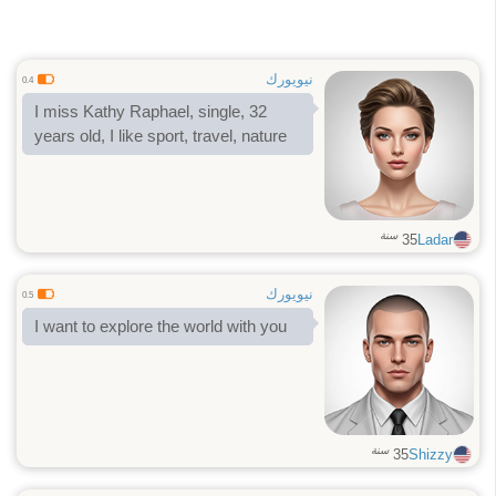
نيويورك
0.4
I miss Kathy Raphael, single, 32
years old, I like sport, travel, nature
سنة
35
Ladar
نيويورك
0.5
I want to explore the world with you
سنة
35
Shizzy