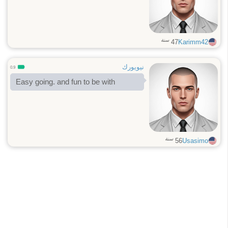
سنة
47
Karimm42
نيويورك
0.9
Easy going. and fun to be with
سنة
56
Usasimo