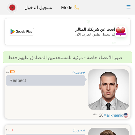
Maroc Dating
Toggle
Mode
تسجيل الدخول
navigation
💖
ابحث عن شريكك المثالي
💖
قم بتحميل تطبيق التعارف الآن!
💕
💕
صور الأعضاء خاصة - مرئية للمستخدمين المصادق عليهم فقط
نيويورك
0.2
Respect
سنة
26
Malikhamid
نيويورك
0