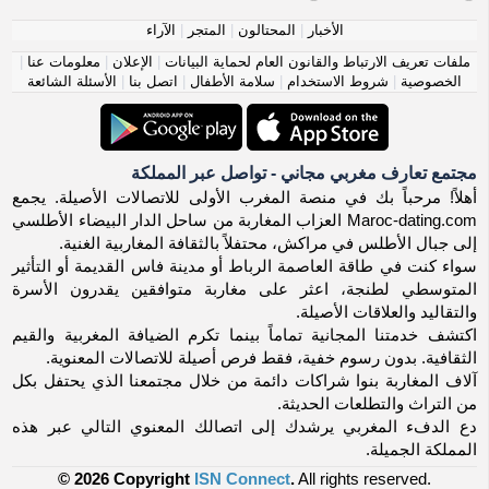
الأخبار
|
المحتالون
|
المتجر
|
الآراء
ملفات تعريف الارتباط والقانون العام لحماية البيانات
|
الإعلان
|
معلومات عنا
|
الخصوصية
|
شروط الاستخدام
|
سلامة الأطفال
|
اتصل بنا
|
الأسئلة الشائعة
مجتمع تعارف مغربي مجاني - تواصل عبر المملكة
أهلاً! مرحباً بك في منصة المغرب الأولى للاتصالات الأصيلة. يجمع
Maroc-dating.com العزاب المغاربة من ساحل الدار البيضاء الأطلسي
إلى جبال الأطلس في مراكش، محتفلاً بالثقافة المغاربية الغنية.
سواء كنت في طاقة العاصمة الرباط أو مدينة فاس القديمة أو التأثير
المتوسطي لطنجة، اعثر على مغاربة متوافقين يقدرون الأسرة
والتقاليد والعلاقات الأصيلة.
اكتشف خدمتنا المجانية تماماً بينما تكرم الضيافة المغربية والقيم
الثقافية. بدون رسوم خفية، فقط فرص أصيلة للاتصالات المعنوية.
آلاف المغاربة بنوا شراكات دائمة من خلال مجتمعنا الذي يحتفل بكل
من التراث والتطلعات الحديثة.
دع الدفء المغربي يرشدك إلى اتصالك المعنوي التالي عبر هذه
المملكة الجميلة.
© 2026 Copyright
ISN Connect
.
All rights reserved.