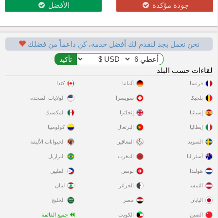
جودة مؤكدة
الأفضل
نحن نعمل بجد لنقدم لك أفضل خدمة، كن داعماً من فضلك
لقاءات حسب البلد
فرنسا
ألمانيا
كندا
بلجيكا
سويسرا
الولايات المتحدة
إسبانيا
إنجلترا
المكسيك
إيطاليا
البرتغال
كولومبيا
السويد
المعاقين
الحيوانات الأليفة
أستراليا
المغرب
البرازيل
هولندا
تونس
الفلبين
النمسا
الجزائر
لبنان
اليابان
مصر
الخليج
الصين
الكويت
جميع القائمة