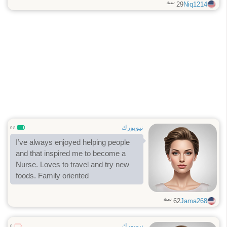
سنة
29
Niq1214
نيويورك
0.8
I’ve always enjoyed helping people
and that inspired me to become a
Nurse. Loves to travel and try new
foods. Family oriented
سنة
62
Jama268
نيويورك
0