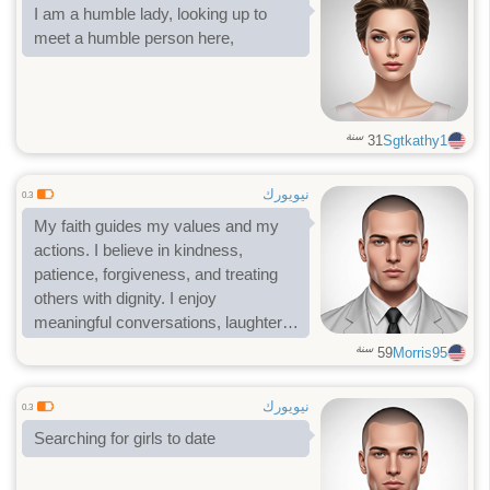
I am a humble lady, looking up to
meet a humble person here,
سنة
31
Sgtkathy1
نيويورك
0.3
My faith guides my values and my
actions. I believe in kindness,
patience, forgiveness, and treating
others with dignity. I enjoy
meaningful conversations, laughter,
and sharing life’s simple blessings. I
سنة
59
Morris95
am emotionally mature, sincere, and
ready to invest my heart in a woman
نيويورك
0.3
who also loves God and desires a
Searching for girls to date
genuine, committed relationship