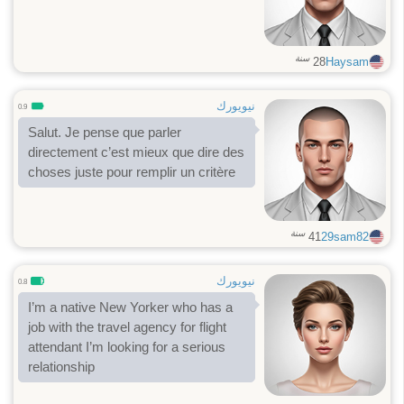
سنة
28
Haysam
نيويورك
0.9
Salut. Je pense que parler
directement c’est mieux que dire des
choses juste pour remplir un critère
سنة
41
29sam82
نيويورك
0.8
I’m a native New Yorker who has a
job with the travel agency for flight
attendant I’m looking for a serious
relationship