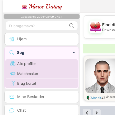
Maroc Dating
Casablanca 2026-08-09 07:34
Find d
Downloa
Hjem
Søg
Alle profiler
Matchmaker
Brug kortet
Mine Beskeder
år gam
Massif
47
Chat
1