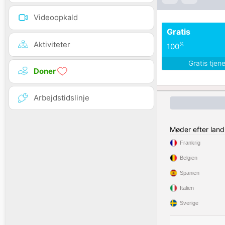
Videoopkald
Gratis
Aktiviteter
%
100
Gratis tjen
Doner
Arbejdstidslinje
Møder efter land
Frankrig
Belgien
Spanien
Italien
Sverige