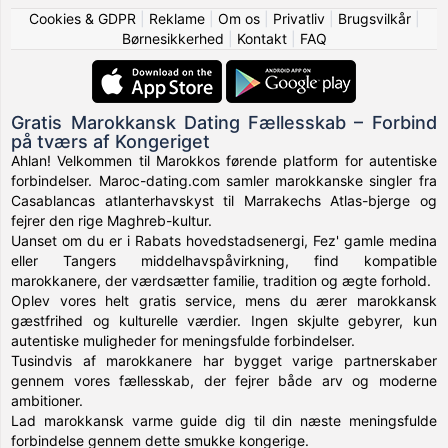
Cookies & GDPR
|
Reklame
|
Om os
|
Privatliv
|
Brugsvilkår
|
Børnesikkerhed
|
Kontakt
|
FAQ
Gratis Marokkansk Dating Fællesskab – Forbind
på tværs af Kongeriget
Ahlan! Velkommen til Marokkos førende platform for autentiske
forbindelser. Maroc-dating.com samler marokkanske singler fra
Casablancas atlanterhavskyst til Marrakechs Atlas-bjerge og
fejrer den rige Maghreb-kultur.
Uanset om du er i Rabats hovedstadsenergi, Fez' gamle medina
eller Tangers middelhavspåvirkning, find kompatible
marokkanere, der værdsætter familie, tradition og ægte forhold.
Oplev vores helt gratis service, mens du ærer marokkansk
gæstfrihed og kulturelle værdier. Ingen skjulte gebyrer, kun
autentiske muligheder for meningsfulde forbindelser.
Tusindvis af marokkanere har bygget varige partnerskaber
gennem vores fællesskab, der fejrer både arv og moderne
ambitioner.
Lad marokkansk varme guide dig til din næste meningsfulde
forbindelse gennem dette smukke kongerige.