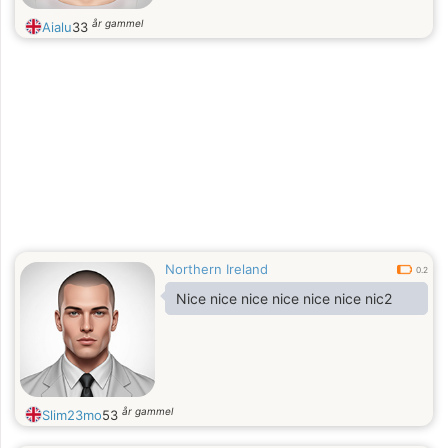
år gammel
Aialu
33
Northern Ireland
0.2
Nice nice nice nice nice nice nic2
år gammel
Slim23mo
53