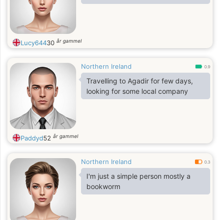
år gammel
Lucy644
30
Northern Ireland
0.9
Travelling to Agadir for few days,
looking for some local company
år gammel
Paddyd
52
Northern Ireland
0.3
I'm just a simple person mostly a
bookworm