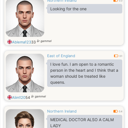
Northern Ireland
0.3
Looking for the one
år gammel
Ablema123
33
East of England
0.1
I love fun. I am open to a romantic
person in the heart and I think that a
woman should be treated like
queens.
år gammel
Alim120
54
Northern Ireland
0.4
MEDICAL DOCTOR ALSO A CALM
LADY