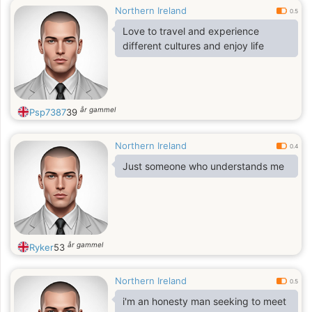
Northern Ireland
0.5
Love to travel and experience
different cultures and enjoy life
år gammel
Psp7387
39
Northern Ireland
0.4
Just someone who understands me
år gammel
Ryker
53
Northern Ireland
0.5
i'm an honesty man seeking to meet