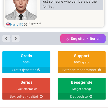
just someone who can be a partner
for life ,
år gammel
Harry170
56
1
Søg efter kriterier
Gratis
Support
%
100
100% gratis
Gratis tjenester
Lyttende moderatorer
Seriøs
Besøgende
kvalitetsprofiler
Meget besøgt
Bekræftet kvalitet
Det bedste