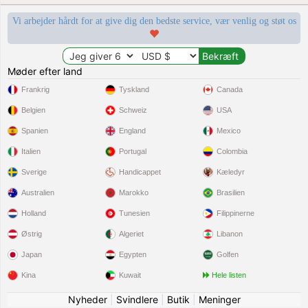
Vi arbejder hårdt for at give dig den bedste service, vær venlig og støt os
Møder efter land
Frankrig
Tyskland
Canada
Belgien
Schweiz
USA
Spanien
England
Mexico
Italien
Portugal
Colombia
Sverige
Handicappet
Kæledyr
Australien
Marokko
Brasilien
Holland
Tunesien
Filippinerne
Østrig
Algeriet
Libanon
Japan
Egypten
Golfen
Kina
Kuwait
Hele listen
Nyheder
|
Svindlere
|
Butik
|
Meninger