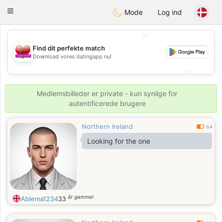
Maroc Dating
Toggle
Mode
Log ind
navigation
💖
Find dit perfekte match
💖
Download vores datingapp nu!
💕
💕
Medlemsbilleder er private - kun synlige for
autentificerede brugere
Northern Ireland
0.4
Looking for the one
år gammel
Ablema1234
33