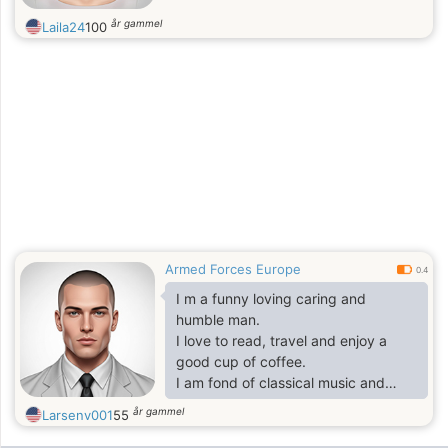
år gammel
Laila24
100
Armed Forces Europe
0.4
I m a funny loving caring and
humble man.
I love to read, travel and enjoy a
good cup of coffee.
I am fond of classical music and
learn playing the piano.
år gammel
Larsenv001
55