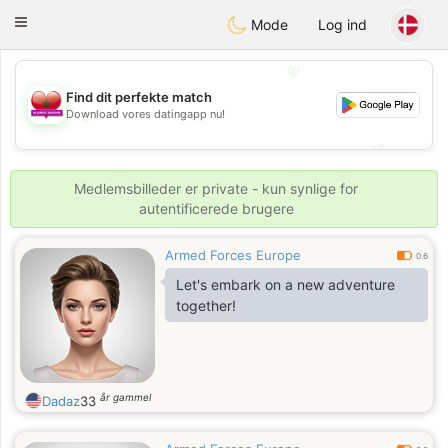
Maroc Dating
Toggle
Mode
Log ind
navigation
💖
Find dit perfekte match
Download vores datingapp nu!
💖
💕
💕
Medlemsbilleder er private - kun synlige for
autentificerede brugere
Armed Forces Europe
0.6
Let's embark on a new adventure
together!
år gammel
Dadaz
33