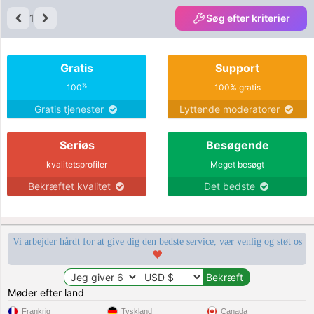
1
Søg efter kriterier
Gratis
Support
%
100
100% gratis
Gratis tjenester
Lyttende moderatorer
Seriøs
Besøgende
kvalitetsprofiler
Meget besøgt
Bekræftet kvalitet
Det bedste
Vi arbejder hårdt for at give dig den bedste service, vær venlig og støt os
Møder efter land
Frankrig
Tyskland
Canada