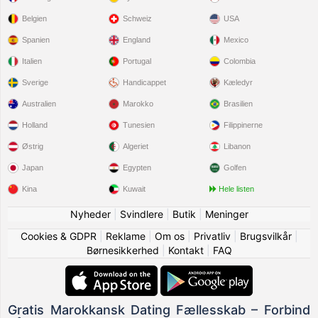
Belgien
Schweiz
USA
Spanien
England
Mexico
Italien
Portugal
Colombia
Sverige
Handicappet
Kæledyr
Australien
Marokko
Brasilien
Holland
Tunesien
Filippinerne
Østrig
Algeriet
Libanon
Japan
Egypten
Golfen
Kina
Kuwait
Hele listen
Nyheder
|
Svindlere
|
Butik
|
Meninger
Cookies & GDPR
|
Reklame
|
Om os
|
Privatliv
|
Brugsvilkår
|
Børnesikkerhed
|
Kontakt
|
FAQ
Gratis Marokkansk Dating Fællesskab – Forbind