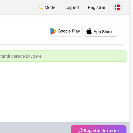
Mode
Log ind
Registrer
💖
💕
utentificerede brugere
Søg efter kriterier