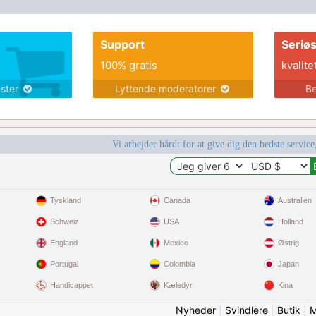
Support
Seriø
100% gratis
kvalite
ester
Lyttende moderatorer
Be
Vi arbejder hårdt for at give dig den bedste service
Tyskland
Canada
Australien
Schweiz
USA
Holland
England
Mexico
Østrig
Portugal
Colombia
Japan
Handicappet
Kæledyr
Kina
Nyheder
|
Svindlere
|
Butik
|
M