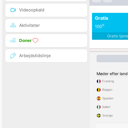
Videoopkald
Gratis
Aktiviteter
%
100
Gratis tjen
Doner
Arbejdstidslinje
Møder efter land
Frankrig
Belgien
Spanien
Italien
Sverige