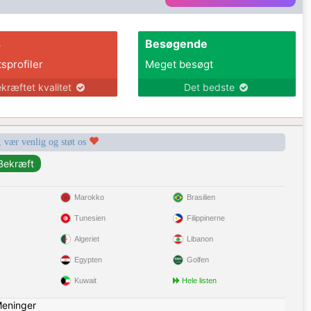
s
Besøgende
tsprofiler
Meget besøgt
kræftet kvalitet
Det bedste
, vær venlig og støt os
Marokko
Brasilien
Tunesien
Filippinerne
Algeriet
Libanon
Egypten
Golfen
Kuwait
Hele listen
eninger