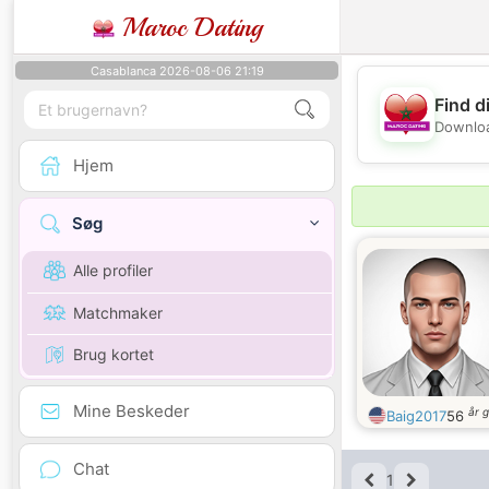
Maroc Dating
Casablanca 2026-08-06 21:19
Find d
Downloa
Hjem
Søg
Alle profiler
Matchmaker
Brug kortet
Mine Beskeder
år 
Baig2017
56
Chat
1