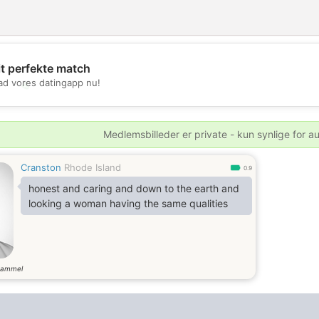
it perfekte match
d vores datingapp nu!
💖
💕
Medlemsbilleder er private - kun synlige for a
Cranston
Rhode Island
0.9
honest and caring and down to the earth and
looking a woman having the same qualities
gammel