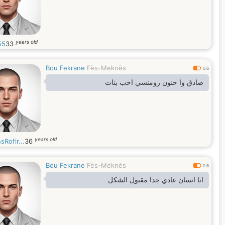
years old
55
33
Bou Fekrane
Fès-Meknès
0.6
صادق وا حنون رومنسي احب بنات
years old
Rofir...
36
Bou Fekrane
Fès-Meknès
0.6
انا انسان عادي جدا مقبول الشكل