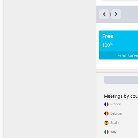
1
Free
%
100
Free serv
Meetings by cou
France
Belgium
Spain
Italy