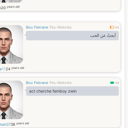
years old
a
20
Bou Fekrane
Fès-Meknès
0.2
أبحثً عن الحب
years old
e🤍
24
Bou Fekrane
Fès-Meknès
0.9
act cherche femboy zwin
years old
man07
38