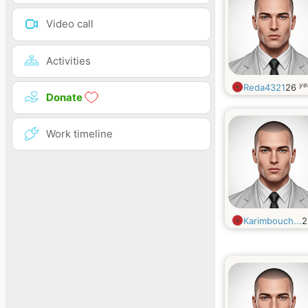
Video call
Activities
ye
Reda4321
26
Donate
Work timeline
Karimbouch...