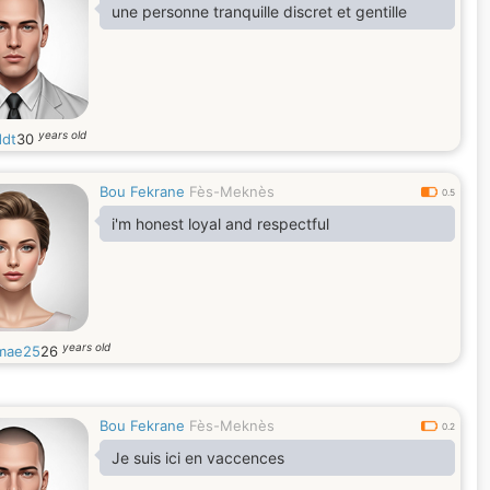
une personne tranquille discret et gentille
years old
ddt
30
Bou Fekrane
Fès-Meknès
0.5
i'm honest loyal and respectful
years old
mae25
26
Bou Fekrane
Fès-Meknès
0.2
Je suis ici en vaccences