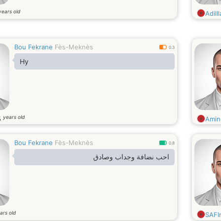
years old
Adilll
Bou Fekrane
Fès-Meknès
0.3
Hy
years old
5
Amin
Bou Fekrane
Fès-Meknès
0.8
احب نضافة وجداب وصادق
ars old
SAFI