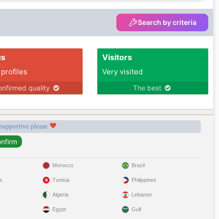
Search by criteria
us
Visitors
 profiles
Very visited
nfirmed quality
The best
 supportive please
Morocco
Brazil
s
Tunisia
Philippines
Algeria
Lebanon
Egypt
Gulf