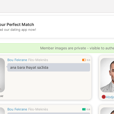
our Perfect Match
💖
d our dating app now!
💕
Member images are private - visible to auth
Bou Fekrane
Fès-Meknès
0.3
ana bara lhayat sa3ida
old
Abdj
Bou Fekrane
Fès-Meknès
0.8