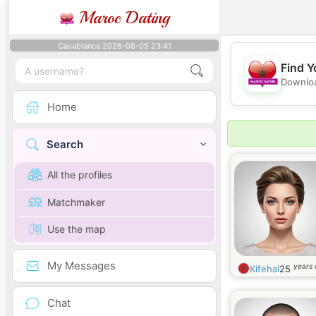
Maroc Dating
Casablanca 2026-08-05 23:41
Find Y
Downloa
Home
Search
All the profiles
Matchmaker
Use the map
My Messages
years 
Kifehal
25
Chat