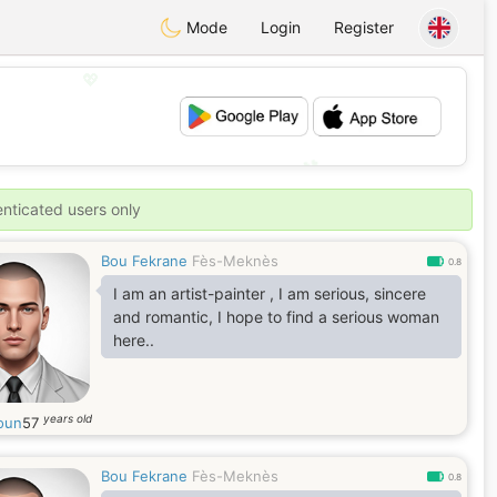
Mode
Login
Register
💖
💕
enticated users only
Bou Fekrane
Fès-Meknès
0.8
I am an artist-painter , I am serious, sincere
and romantic, I hope to find a serious woman
here..
years old
oun
57
Bou Fekrane
Fès-Meknès
0.8