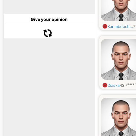
Give your opinion
Karimbouch...
years 
Diaska
43