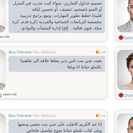
تصميم جداول التمارين: سواء كنت تتدرب في المنزل
أو الجيم (تضخيم، تنشيف، أو تحسين لياقة
قلبية).خطط تطوير المهارات: وضع برامج تدريبية
مخصصة للرياضات الجماعية والفردية (كرة قدم، كرة
سلة، فنون قتالية... إلخ).إدارة المنشآت والنوادي:
صياغة الوثائق الرسمية، اللوائح الداخلية للنوادي، أو
ars old
Said
خطط تنظيم البطولات.التغذية الرياضية: حساب
السعرات الحرارية التقريبية وتقديم نصائح لتنسيق
Bou Fekrane
Fès-Meknès
الوجبات بما يخدم أهدافك البدنية.
0.6
بغيت شي بنت ناس نذير معاها علاقة الى تفاهمنا
نكلملو حياتنا انا وياها
years old
22
Chai
Bou Fekrane
Fès-Meknès
0.5
انا عبذ الكريم كانقلب على شي بنت تبغيني ونبغيها
ويلى كتاب نكملو حياتنا بجوج تفاصيل فلخاص