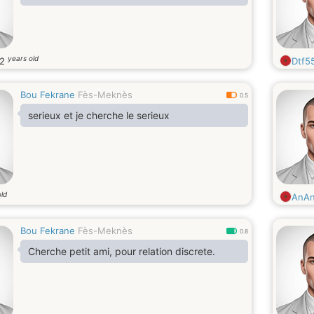
years old
22
Dtf5
Bou Fekrane
Fès-Meknès
0.5
serieux et je cherche le serieux
old
AnAns
Bou Fekrane
Fès-Meknès
0.8
Cherche petit ami, pour relation discrete.