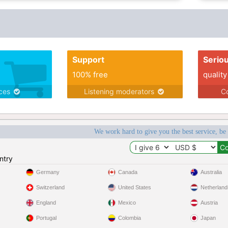
Support
Serio
100% free
quality
ices
Listening moderators
Co
We work hard to give you the best service, be
ntry
Germany
Canada
Australia
Switzerland
United States
Netherland
England
Mexico
Austria
Portugal
Colombia
Japan