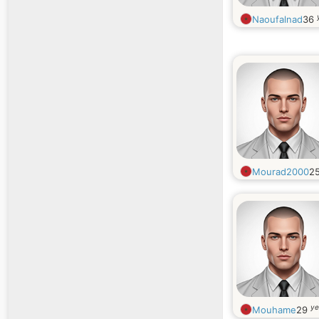
Naoufalnad
36
Mourad2000
2
ye
Mouhame
29