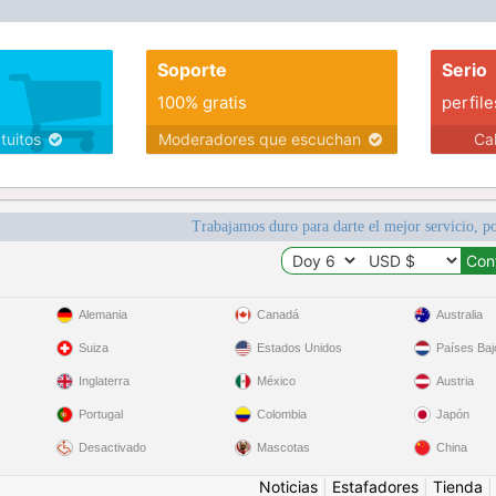
Soporte
Serio
100% gratis
perfile
atuitos
Moderadores que escuchan
Ca
Trabajamos duro para darte el mejor servicio, po
Alemania
Canadá
Australia
Suiza
Estados Unidos
Países Baj
Inglaterra
México
Austria
Portugal
Colombia
Japón
Desactivado
Mascotas
China
Noticias
|
Estafadores
|
Tienda