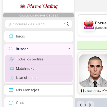
Maroc Dating
Casablanca 2026-08-08 05:59
Encuen
¡Descar
Inicio
Buscar
Todos los perfiles
Matchmaker
Usar el mapa
Mis Mensajes
año
Yanis913
42
Chat
1