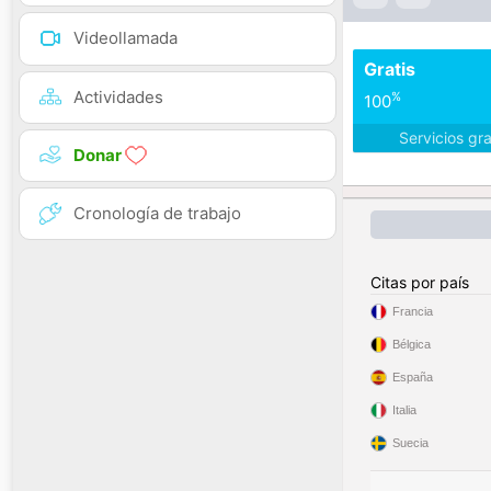
Videollamada
Gratis
Actividades
%
100
Servicios gr
Donar
Cronología de trabajo
Citas por país
Francia
Bélgica
España
Italia
Suecia