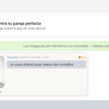
tra tu pareja perfecta
💖
ga nuestra app de citas ahora!
💕
Las imágenes de miembros son privadas - visibles sol
Vouzon
Centre-Val de Loire
0.4
Je vous attend pour mieux de connaître .
s