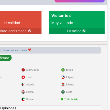
Visitantes
s de calidad
Muy visitado
lidad confirmada
Lo mejor
r favor sé solidario
Marruecos
Brasil
os
Túnez
Filipinas
Argelia
Líbano
Egipto
Golfo
Kuwait
Toda la lista
|
Opiniones