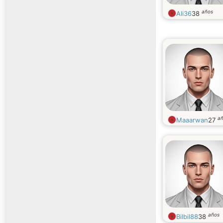
años
Ali36
38
a
Maaarwan
27
años
Bilbil88
38