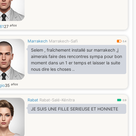
años
61
27
Marrakech
Marrakech-Safi
0.4
Selem , fraîchement installé sur marrakech ,j
aimerais faire des rencontres sympa pour bon
moment dans un 1 er temps et laisser la suite
nous dire les choses ..
años
gio
35
Rabat
Rabat-Salé-Kénitra
0.9
JE SUIS UNE FILLE SERIEUSE ET HONNETE