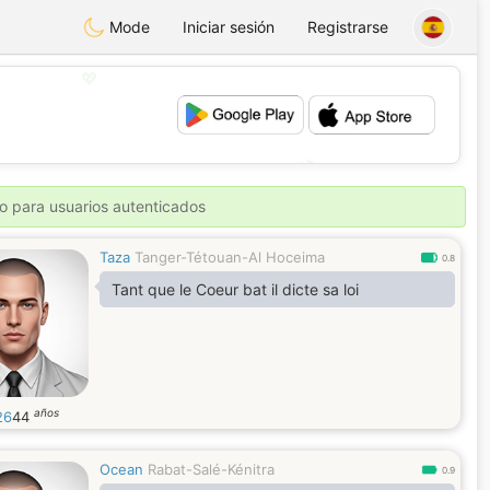
Mode
Iniciar sesión
Registrarse
💖
💕
o para usuarios autenticados
Taza
Tanger-Tétouan-Al Hoceima
0.8
Tant que le Coeur bat il dicte sa loi
años
26
44
Ocean
Rabat-Salé-Kénitra
0.9