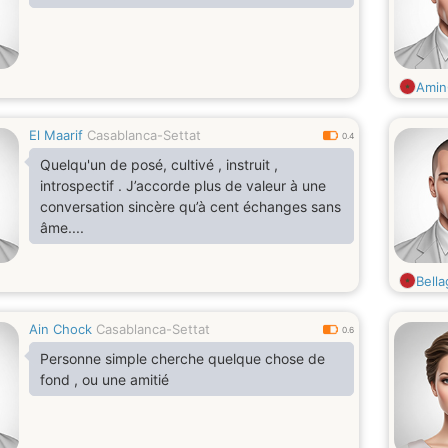
Amin
El Maarif
Casablanca-Settat
0.4
Quelqu'un de posé, cultivé , instruit ,
introspectif . J’accorde plus de valeur à une
conversation sincère qu’à cent échanges sans
âme....
Bella
Ain Chock
Casablanca-Settat
0.6
Personne simple cherche quelque chose de
fond , ou une amitié