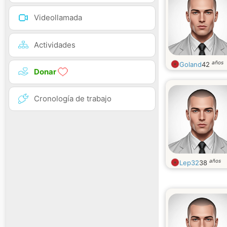
Videollamada
Actividades
años
Goland
42
Donar
Cronología de trabajo
años
Lep32
38