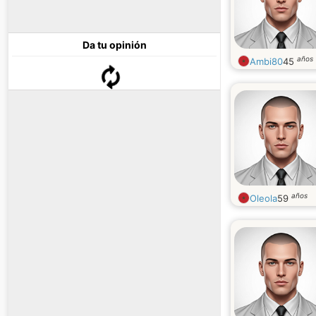
Da tu opinión
años
Ambi80
45
años
Oleola
59