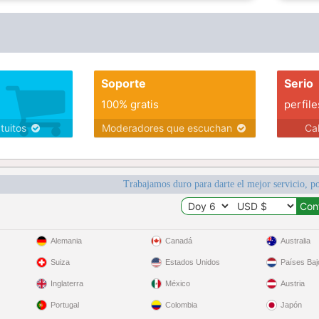
Soporte
Serio
100% gratis
perfile
atuitos
Moderadores que escuchan
Ca
Trabajamos duro para darte el mejor servicio, po
Alemania
Canadá
Australia
Suiza
Estados Unidos
Países Baj
Inglaterra
México
Austria
Portugal
Colombia
Japón