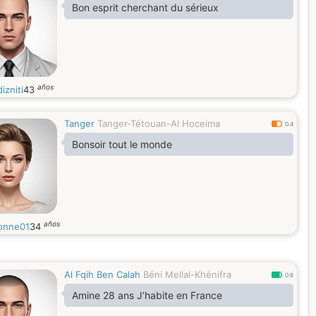
Bon esprit cherchant du sérieux
años
izniti
43
Tanger
Tanger-Tétouan-Al Hoceima
0.4
Bonsoir tout le monde
años
onne01
34
Al Fqih Ben Calah
Béni Mellal-Khénifra
0.8
Amine 28 ans J’habite en France