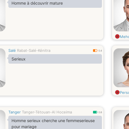
Homme à découvrir mature
Mehd
Salé
Rabat-Salé-Kénitra
0.4
Serieux
Pers
Tanger
Tanger-Tétouan-Al Hoceima
0.8
Homme serieux cherche une femmeserieuse
pour mariage