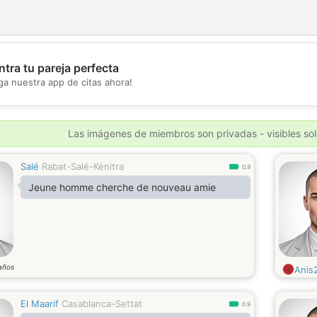
tra tu pareja perfecta
💖
ga nuestra app de citas ahora!
💕
Las imágenes de miembros son privadas - visibles sol
Salé
Rabat-Salé-Kénitra
0.9
Jeune homme cherche de nouveau amie
años
Anis
El Maarif
Casablanca-Settat
0.9