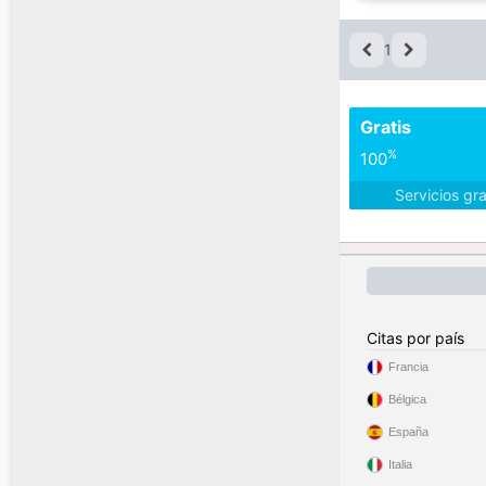
1
Gratis
%
100
Servicios gr
Citas por país
Francia
Bélgica
España
Italia