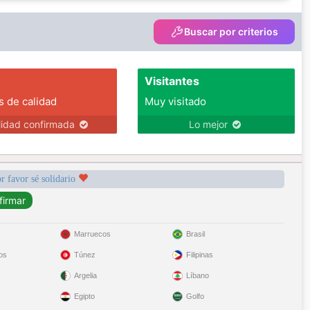
Buscar por criterios
Visitantes
s de calidad
Muy visitado
lidad confirmada
Lo mejor
r favor sé solidario
Marruecos
Brasil
os
Túnez
Filipinas
Argelia
Líbano
Egipto
Golfo