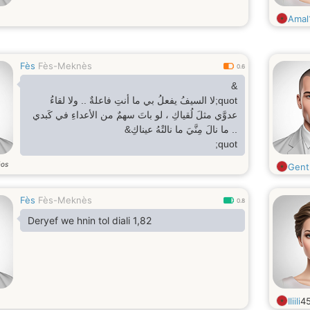
Amal
Fès
Fès-Meknès
0.6
&
quot;لا السيفُ يفعلُ بي ما أنتِ فاعلةٌ .. ولا لقاءُ
عدوَّي مثلَ لُقياكِ ، لو باتَ سهمٌ من الأعداءِ في كَبدي
.. ما نالَ مِنَّيَ ما نالتْهُ عيناكِ&
quot;
ños
Gent
Fès
Fès-Meknès
0.8
Deryef we hnin tol diali 1,82
Iliili
4