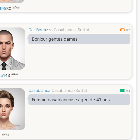
años
195
30
Dar Bouazza
Casablanca-Settat
0.2
Bonjour gentes dames
años
le1
43
Casablanca
Casablanca-Settat
0.8
Femme casablancaise âgée de 41 ans
años
5