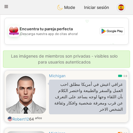
Maroc Dating
Toggle
Mode
Iniciar sesión
navigation
💖
Encuentra tu pareja perfecta
¡Descarga nuestra app de citas ahora!
💖
💕
💕
Las imágenes de miembros son privadas - visibles solo
para usuarios autenticados
Michigan
0.9
عراقي اعيش في أمريكا مطلق احب
العمل والسفر والطبيعة واختصر الكلام
بأن اللقاء وجها لوجه يساعد على التعرف
عن قرب ومعرفة شخصية وافكار وثقافة
الشخص الاخر
años
Robert12
64