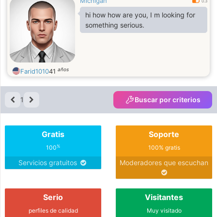
Michigan
0.3
hi how how are you, I m looking for
something serious.
años
Farid1010
41
1
Buscar por criterios
Gratis
Soporte
%
100
100% gratis
Servicios gratuitos
Moderadores que escuchan
Serio
Visitantes
perfiles de calidad
Muy visitado