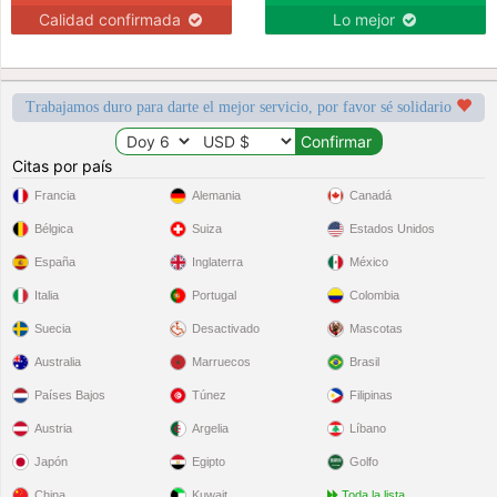
Calidad confirmada
Lo mejor
Trabajamos duro para darte el mejor servicio, por favor sé solidario
Citas por país
Francia
Alemania
Canadá
Bélgica
Suiza
Estados Unidos
España
Inglaterra
México
Italia
Portugal
Colombia
Suecia
Desactivado
Mascotas
Australia
Marruecos
Brasil
Países Bajos
Túnez
Filipinas
Austria
Argelia
Líbano
Japón
Egipto
Golfo
China
Kuwait
Toda la lista