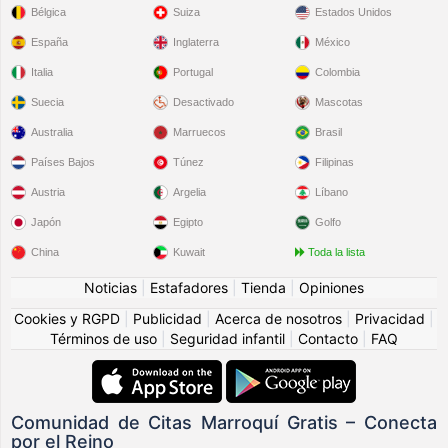
Bélgica
Suiza
Estados Unidos
España
Inglaterra
México
Italia
Portugal
Colombia
Suecia
Desactivado
Mascotas
Australia
Marruecos
Brasil
Países Bajos
Túnez
Filipinas
Austria
Argelia
Líbano
Japón
Egipto
Golfo
China
Kuwait
Toda la lista
Noticias
|
Estafadores
|
Tienda
|
Opiniones
Cookies y RGPD
|
Publicidad
|
Acerca de nosotros
|
Privacidad
|
Términos de uso
|
Seguridad infantil
|
Contacto
|
FAQ
Comunidad de Citas Marroquí Gratis – Conecta
por el Reino