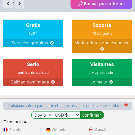
1
Buscar por criterios
Gratis
Soporte
%
100
100% gratis
Servicios gratuitos
Moderadores que escuchan
Serio
Visitantes
perfiles de calidad
Muy visitado
Calidad confirmada
Lo mejor
Trabajamos duro para darte el mejor servicio, por favor sé solidario
Citas por país
Francia
Alemania
Canadá