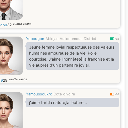
vuotta vanha
adou
32
Yopougon
Abidjan Autonomous District
0.8
Jeune femme jovial respectueuse des valeurs
humaines amoureuse de la vie. Polie
courtoise. J'aime l'honnêteté la franchise et la
vie auprès d'un partenaire jovial.
vuotta vanha
19
29
Yamoussoukro
Cote dIvoire
0.6
j'aime l'art,la nature,la lecture...