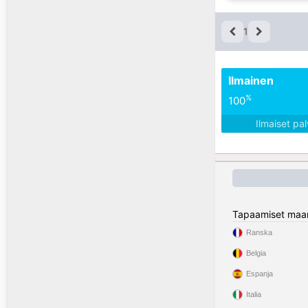
1
Ilmainen
%
100
Ilmaiset pa
Tapaamiset maa
Ranska
Belgia
Espanja
Italia