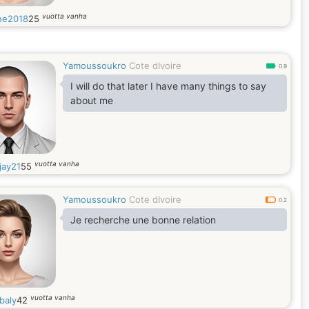
vuotta vanha
ne2018
25
Yamoussoukro
Cote dIvoire
0.9
I will do that later I have many things to say
about me
vuotta vanha
jay21
55
Yamoussoukro
Cote dIvoire
0.2
Je recherche une bonne relation
vuotta vanha
baly
42