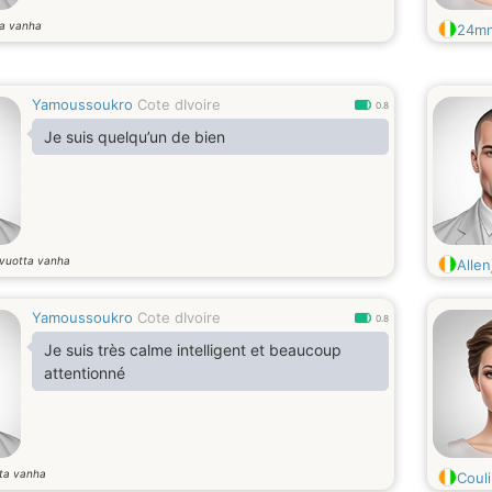
ta vanha
24m
Yamoussoukro
Cote dIvoire
0.8
Je suis quelqu’un de bien
vuotta vanha
Allen
Yamoussoukro
Cote dIvoire
0.8
Je suis très calme intelligent et beaucoup
attentionné
ta vanha
Couli