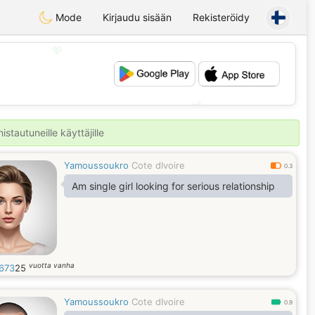
Mode
Kirjaudu sisään
Rekisteröidy
💖
💕
stautuneille käyttäjille
Yamoussoukro
Cote dIvoire
0.3
Am single girl looking for serious relationship
vuotta vanha
e673
25
Yamoussoukro
Cote dIvoire
0.9