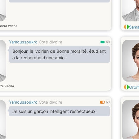
uotta vanha
Sam
Yamoussoukro
Cote dIvoire
0.9
Bonjour, je ivoirien de Bonne moralité, étudiant
a la recherche d'une amie.
tta vanha
Oror
Yamoussoukro
Cote dIvoire
0.5
Je suis un garçon intelligent respectueux