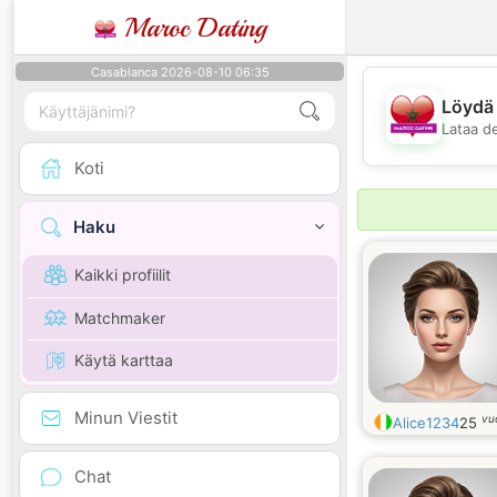
Maroc Dating
Casablanca 2026-08-10 06:35
Löydä 
Lataa d
Koti
Haku
Kaikki profiilit
Matchmaker
Käytä karttaa
Minun Viestit
vu
Alice1234
25
Chat