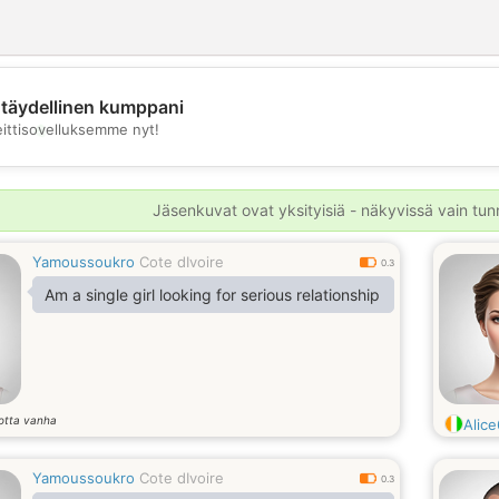
täydellinen kumppani
💖
eittisovelluksemme nyt!
💕
Jäsenkuvat ovat yksityisiä - näkyvissä vain tunni
Yamoussoukro
Cote dIvoire
0.3
Am a single girl looking for serious relationship
otta vanha
Alic
Yamoussoukro
Cote dIvoire
0.3