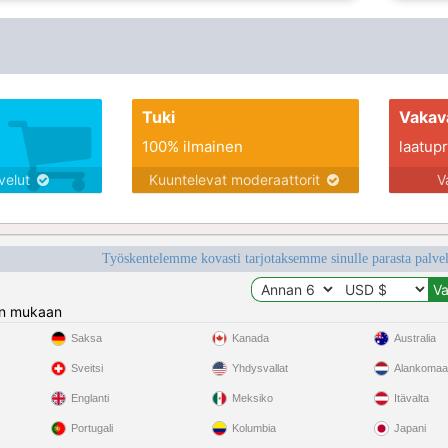
Tuki
Vakav
100% ilmainen
laatupro
lvelut
Kuuntelevat moderaattorit
V
Työskentelemme kovasti tarjotaksemme sinulle parasta palvelu
n mukaan
Saksa
Kanada
Australia
Sveitsi
Yhdysvallat
Alankomaa
Englanti
Meksiko
Itävalta
Portugali
Kolumbia
Japani