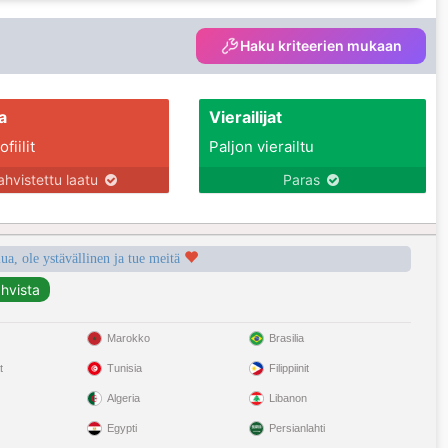
Haku kriteerien mukaan
a
Vierailijat
fiilit
Paljon vierailtu
ahvistettu laatu
Paras
a, ole ystävällinen ja tue meitä
Marokko
Brasilia
t
Tunisia
Filippiinit
Algeria
Libanon
Egypti
Persianlahti