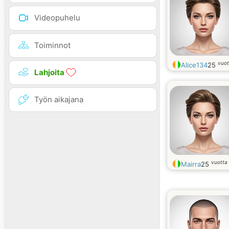
Videopuhelu
Toiminnot
vuot
Alice134
25
Lahjoita
Työn aikajana
vuotta
Mairra
25