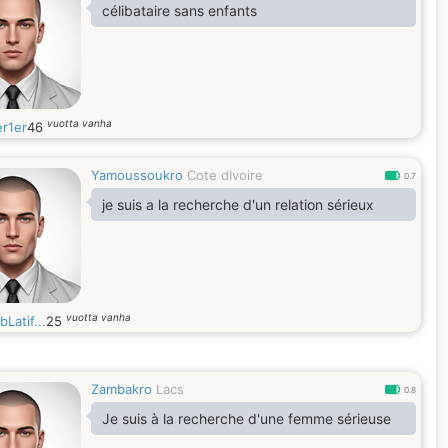
célibataire sans enfants
vuotta vanha
er1er
46
Yamoussoukro
Cote dIvoire
0.7
je suis a la recherche d'un relation sérieux
vuotta vanha
Latif...
25
Zambakro
Lacs
0.8
Je suis à la recherche d'une femme sérieuse