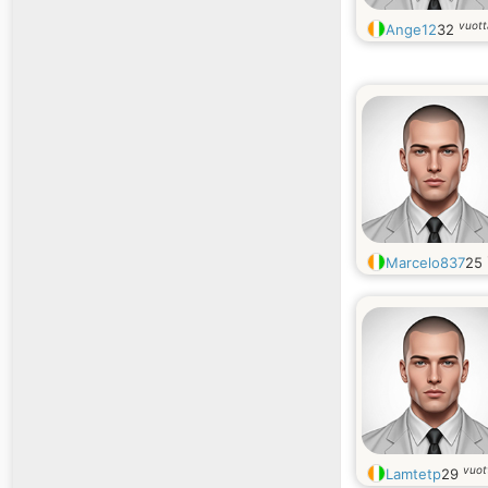
vuot
Ange12
32
Marcelo837
25
vuot
Lamtetp
29