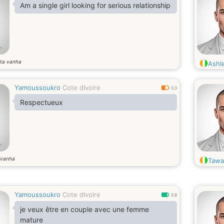
Am a single girl looking for serious relationship
ta vanha
Ashl
Yamoussoukro
Cote dIvoire
0.3
Respectueux
 vanha
Tawab
Yamoussoukro
Cote dIvoire
0.8
je veux être en couple avec une femme
mature