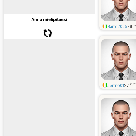
Anna mielipiteesi
v
Barro2025
26
vuo
Jerfno01
27