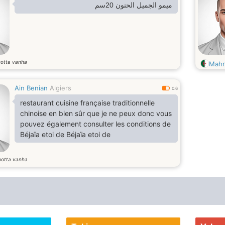
ميمو الجميل الحنون 20سم
otta vanha
Mahr
Ain Benian
Algiers
0.6
restaurant cuisine française traditionnelle
chinoise en bien sûr que je ne peux donc vous
pouvez également consulter les conditions de
Béjaïa etoi de Béjaïa etoi de
uotta vanha