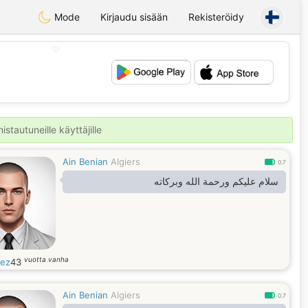
Mode
Kirjaudu sisään
Rekisteröidy
💖
💕
stautuneille käyttäjille
Ain Benian
Algiers
0.7
سلام عليكم ورحمة الله وبركاته
vuotta vanha
ez
43
Ain Benian
Algiers
0.7