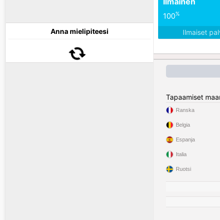
Ilmainen
%
100
Anna mielipiteesi
Ilmaiset pa
Tapaamiset maa
Ranska
Belgia
Espanja
Italia
Ruotsi