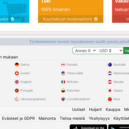
Tuki
Vakav
100% ilmainen
laatupro
lvelut
Kuuntelevat moderaattorit
V
Työskentelemme kovasti tarjotaksemme sinulle parasta palvelu
n mukaan
Saksa
Kanada
Australia
Sveitsi
Yhdysvallat
Alankomaa
Englanti
Meksiko
Itävalta
Portugali
Kolumbia
Japani
Liikuntarajoitteinen
Lemmikkieläimet
Kiina
Uutiset
|
Huijarit
|
Kauppa
|
Mi
Evästeet ja GDPR
|
Mainonta
|
Tietoa meistä
|
Yksityisyys
|
Käyttöe