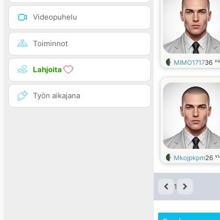
Videopuhelu
Toiminnot
vu
MIMO1717
36
Lahjoita
Työn aikajana
v
Mkojpkpm
26
1