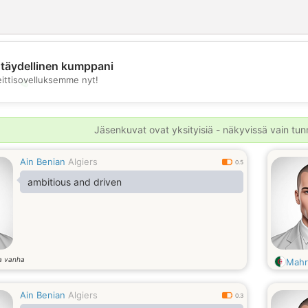
täydellinen kumppani
eittisovelluksemme nyt!
💖
💕
Jäsenkuvat ovat yksityisiä - näkyvissä vain tunni
Ain Benian
Algiers
0.5
ambitious and driven
a vanha
Mahr
Ain Benian
Algiers
0.3