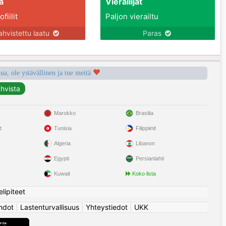
a
Vierailijat
fiilit
Paljon vierailtu
ahvistettu laatu
Paras
a, ole ystävällinen ja tue meitä
Marokko
Brasilia
t
Tunisia
Filippiinit
Algeria
Libanon
Egypti
Persianlahti
Kuwait
Koko lista
elipiteet
hdot
|
Lastenturvallisuus
|
Yhteystiedot
|
UKK