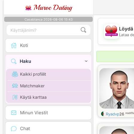
Maroc Dating
Casablanca 2026-08-06 15:43
Löydä 
Lataa d
Koti
Haku
Kaikki profiilit
Matchmaker
Käytä karttaa
Minun Viestit
vuott
Ryadvp
26
Chat