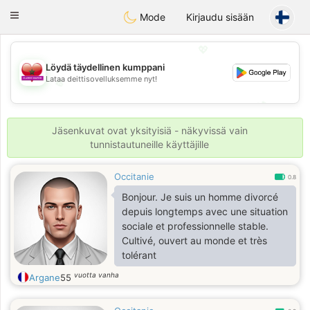
Maroc Dating
Toggle
Mode
Kirjaudu sisään
navigation
💖
Löydä täydellinen kumppani
Lataa deittisovelluksemme nyt!
💖
💕
💕
Jäsenkuvat ovat yksityisiä - näkyvissä vain
tunnistautuneille käyttäjille
Occitanie
0.8
Bonjour. Je suis un homme divorcé
depuis longtemps avec une situation
sociale et professionnelle stable.
Cultivé, ouvert au monde et très
tolérant
vuotta vanha
Argane
55