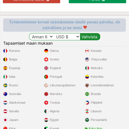
Työskentelemme kovasti tarjotaksemme sinulle parasta palvelua, ole
ystävällinen ja tue meitä
Tapaamiset maan mukaan
Ranska
Saksa
Kanada
Belgia
Sveitsi
Yhdysvallat
Espanja
Englanti
Meksiko
Italia
Portugali
Kolumbia
Ruotsi
Liikuntarajoitteinen
Lemmikkieläimet
Australia
Marokko
Brasilia
Alankomaat
Tunisia
Filippiinit
Itävalta
Algeria
Libanon
Japani
Egypti
Persianlahti
Kiina
Kuwait
Koko lista