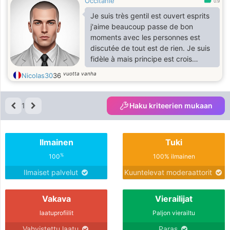
Occitanie
0.9
Je suis très gentil est ouvert esprits
j'aime beaucoup passe de bon
moments avec les personnes est
discutée de tout est de rien. Je suis
fidèle à mais principe est crois
fortement a l'amour
vuotta vanha
Nicolas30
36
1
Haku kriteerien mukaan
Ilmainen
Tuki
%
100
100% ilmainen
Ilmaiset palvelut
Kuuntelevat moderaattorit
Vakava
Vierailijat
laatuprofiilit
Paljon vierailtu
Vahvistettu laatu
Paras