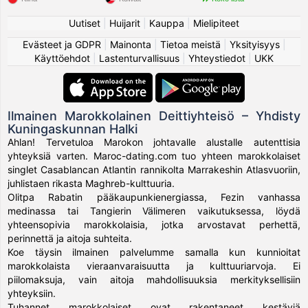
Uutiset
|
Huijarit
|
Kauppa
|
Mielipiteet
Evästeet ja GDPR
|
Mainonta
|
Tietoa meistä
|
Yksityisyys
|
Käyttöehdot
|
Lastenturvallisuus
|
Yhteystiedot
|
UKK
Ilmainen Marokkolainen Deittiyhteisö – Yhdisty
Kuningaskunnan Halki
Ahlan! Tervetuloa Marokon johtavalle alustalle autenttisia
yhteyksiä varten. Maroc-dating.com tuo yhteen marokkolaiset
singlet Casablancan Atlantin rannikolta Marrakeshin Atlasvuoriin,
juhlistaen rikasta Maghreb-kulttuuria.
Olitpa Rabatin pääkaupunkienergiassa, Fezin vanhassa
medinassa tai Tangierin Välimeren vaikutuksessa, löydä
yhteensopivia marokkolaisia, jotka arvostavat perhettä,
perinnettä ja aitoja suhteita.
Koe täysin ilmainen palvelumme samalla kun kunnioitat
marokkolaista vieraanvaraisuutta ja kulttuuriarvoja. Ei
piilomaksuja, vain aitoja mahdollisuuksia merkityksellisiin
yhteyksiin.
Tuhannet marokkolaiset ovat rakentaneet kestäviä