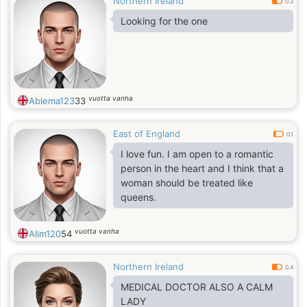
Northern Ireland
0.3
Looking for the one
vuotta vanha
Ablema123
33
East of England
0.1
I love fun. I am open to a romantic
person in the heart and I think that a
woman should be treated like
queens.
vuotta vanha
Alim120
54
Northern Ireland
0.4
MEDICAL DOCTOR ALSO A CALM
LADY