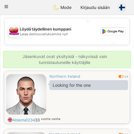
Maroc Dating
Toggle
Mode
Kirjaudu sisään
navigation
💖
Löydä täydellinen kumppani
💖
Lataa deittisovelluksemme nyt!
💕
💕
Jäsenkuvat ovat yksityisiä - näkyvissä vain
tunnistautuneille käyttäjille
Northern Ireland
0.4
Looking for the one
vuotta vanha
Ablema1234
33