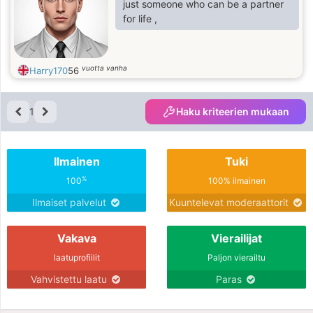
just someone who can be a partner
for life ,
vuotta vanha
Harry170
56
1
Haku kriteerien mukaan
Ilmainen
Tuki
%
100
100% ilmainen
Ilmaiset palvelut
Kuuntelevat moderaattorit
Vakava
Vierailijat
laatuprofiilit
Paljon vierailtu
Vahvistettu laatu
Paras