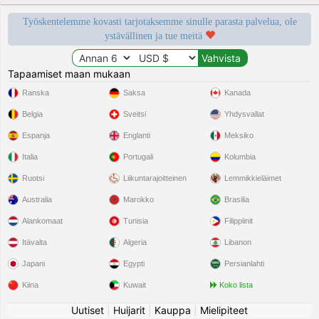
Työskentelemme kovasti tarjotaksemme sinulle parasta palvelua, ole
ystävällinen ja tue meitä
Tapaamiset maan mukaan
Ranska
Saksa
Kanada
Belgia
Sveitsi
Yhdysvallat
Espanja
Englanti
Meksiko
Italia
Portugali
Kolumbia
Ruotsi
Liikuntarajoitteinen
Lemmikkieläimet
Australia
Marokko
Brasilia
Alankomaat
Tunisia
Filippiinit
Itävalta
Algeria
Libanon
Japani
Egypti
Persianlahti
Kiina
Kuwait
Koko lista
Uutiset
|
Huijarit
|
Kauppa
|
Mielipiteet