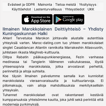
Evästeet ja GDPR
|
Mainonta
|
Tietoa meistä
|
Yksityisyys
|
Käyttöehdot
|
Lastenturvallisuus
|
Yhteystiedot
|
UKK
Ilmainen Marokkolainen Deittiyhteisö – Yhdisty
Kuningaskunnan Halki
Ahlan! Tervetuloa Marokon johtavalle alustalle autenttisia
yhteyksiä varten. Maroc-dating.com tuo yhteen marokkolaiset
singlet Casablancan Atlantin rannikolta Marrakeshin Atlasvuoriin,
juhlistaen rikasta Maghreb-kulttuuria.
Olitpa Rabatin pääkaupunkienergiassa, Fezin vanhassa
medinassa tai Tangierin Välimeren vaikutuksessa, löydä
yhteensopivia marokkolaisia, jotka arvostavat perhettä,
perinnettä ja aitoja suhteita.
Koe täysin ilmainen palvelumme samalla kun kunnioitat
marokkolaista vieraanvaraisuutta ja kulttuuriarvoja. Ei
piilomaksuja, vain aitoja mahdollisuuksia merkityksellisiin
yhteyksiin.
Tuhannet marokkolaiset ovat rakentaneet kestäviä
kumppanuuksia yhteisömme kautta, joka juhlii sekä perintöä että
moderneja pyrkimyksiä.