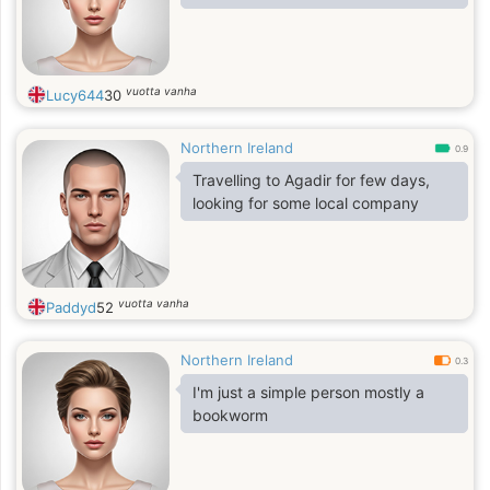
vuotta vanha
Lucy644
30
Northern Ireland
0.9
Travelling to Agadir for few days,
looking for some local company
vuotta vanha
Paddyd
52
Northern Ireland
0.3
I'm just a simple person mostly a
bookworm