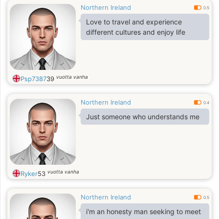
Northern Ireland
0.5
Love to travel and experience
different cultures and enjoy life
vuotta vanha
Psp7387
39
Northern Ireland
0.4
Just someone who understands me
vuotta vanha
Ryker
53
Northern Ireland
0.5
i'm an honesty man seeking to meet