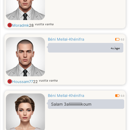
vuotta vanha
Moradmk
28
Béni Mellal-Khénifra
0.2
مهذبه
vuotta vanha
Houssam77
22
Béni Mellal-Khénifra
0.3
Salam 3aliiiiiiiiiiiiikoum