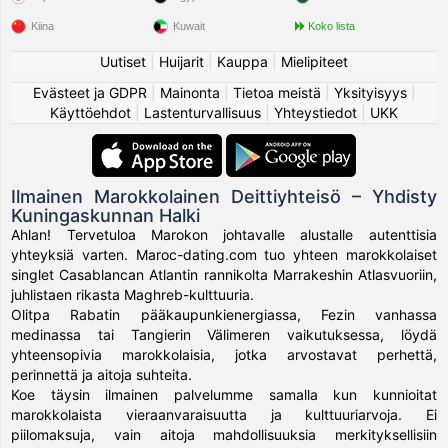
Kiina
Kuwait
Koko lista
Uutiset
|
Huijarit
|
Kauppa
|
Mielipiteet
Evästeet ja GDPR
|
Mainonta
|
Tietoa meistä
|
Yksityisyys
|
Käyttöehdot
|
Lastenturvallisuus
|
Yhteystiedot
|
UKK
Ilmainen Marokkolainen Deittiyhteisö – Yhdisty
Kuningaskunnan Halki
Ahlan! Tervetuloa Marokon johtavalle alustalle autenttisia
yhteyksiä varten. Maroc-dating.com tuo yhteen marokkolaiset
singlet Casablancan Atlantin rannikolta Marrakeshin Atlasvuoriin,
juhlistaen rikasta Maghreb-kulttuuria.
Olitpa Rabatin pääkaupunkienergiassa, Fezin vanhassa
medinassa tai Tangierin Välimeren vaikutuksessa, löydä
yhteensopivia marokkolaisia, jotka arvostavat perhettä,
perinnettä ja aitoja suhteita.
Koe täysin ilmainen palvelumme samalla kun kunnioitat
marokkolaista vieraanvaraisuutta ja kulttuuriarvoja. Ei
piilomaksuja, vain aitoja mahdollisuuksia merkityksellisiin