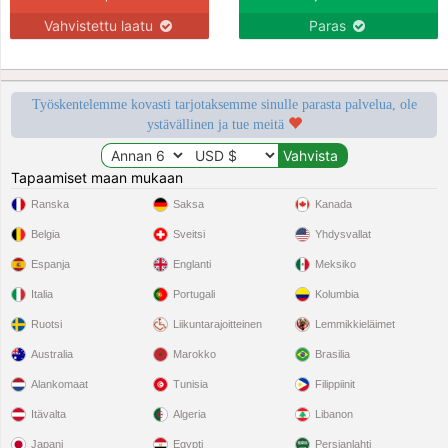
Vahvistettu laatu
Paras
Työskentelemme kovasti tarjotaksemme sinulle parasta palvelua, ole
ystävällinen ja tue meitä
Tapaamiset maan mukaan
Ranska
Saksa
Kanada
Belgia
Sveitsi
Yhdysvallat
Espanja
Englanti
Meksiko
Italia
Portugali
Kolumbia
Ruotsi
Liikuntarajoitteinen
Lemmikkieläimet
Australia
Marokko
Brasilia
Alankomaat
Tunisia
Filippiinit
Itävalta
Algeria
Libanon
Japani
Egypti
Persianlahti