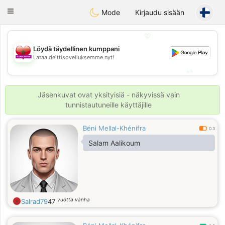
Maroc Dating
Toggle
Mode
Kirjaudu sisään
navigation
💖
Löydä täydellinen kumppani
💖
Lataa deittisovelluksemme nyt!
💕
💕
Jäsenkuvat ovat yksityisiä - näkyvissä vain
tunnistautuneille käyttäjille
Béni Mellal-Khénifra
0.3
Salam Aalikoum
vuotta vanha
Salrad79
47