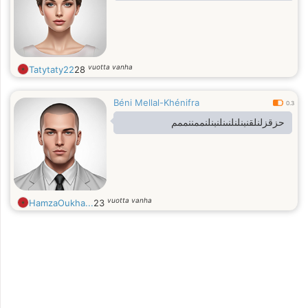
vuotta vanha
Tatytaty22
28
Béni Mellal-Khénifra
0.3
حزقزلنلقنبنلنلنىنلنبنلنممننممم
vuotta vanha
HamzaOukha...
23