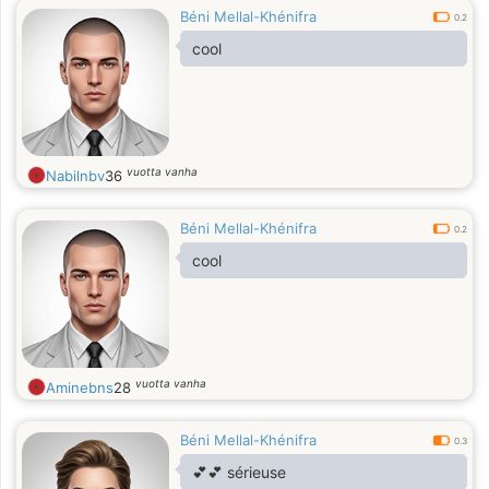
Béni Mellal-Khénifra
0.2
cool
vuotta vanha
Nabilnbv
36
Béni Mellal-Khénifra
0.2
cool
vuotta vanha
Aminebns
28
Béni Mellal-Khénifra
0.3
💕💕 sérieuse