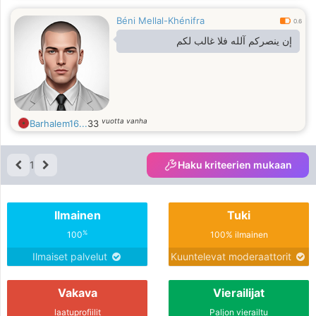
Béni Mellal-Khénifra
0.6
إن ينصركم آلله فلا غالب لكم
vuotta vanha
Barhalem16...
33
1
Haku kriteerien mukaan
Ilmainen
Tuki
%
100
100% ilmainen
Ilmaiset palvelut
Kuuntelevat moderaattorit
Vakava
Vierailijat
laatuprofiilit
Paljon vierailtu