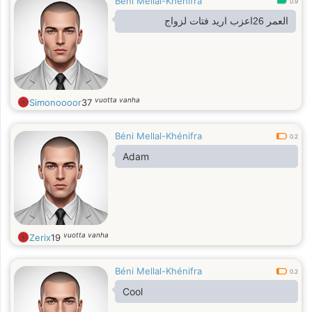
Béni Mellal-Khénifra
0.9
العمر 26اعزب اريد فتات لزواج
vuotta vanha
Simonoooor
37
Béni Mellal-Khénifra
0.2
Adam
vuotta vanha
Zerix
19
Béni Mellal-Khénifra
0.2
Cool