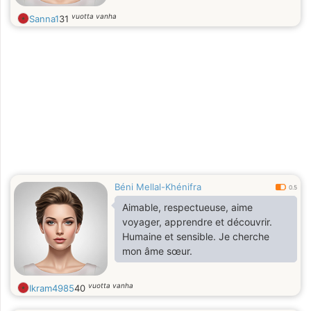
vuotta vanha
Sanna1
31
Béni Mellal-Khénifra
0.5
Aimable, respectueuse, aime
voyager, apprendre et découvrir.
Humaine et sensible. Je cherche
mon âme sœur.
vuotta vanha
Ikram4985
40