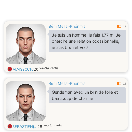
Béni Mellal-Khénifra
0.5
Je suis un homme, je fais 1,77 m. Je
cherche une relation occasionnelle,
je suis brun et voilà
vuotta vanha
M74380016
20
Béni Mellal-Khénifra
0.6
Gentleman avec un brin de folie et
beaucoup de charme
vuotta vanha
SEBASTIENj...
28