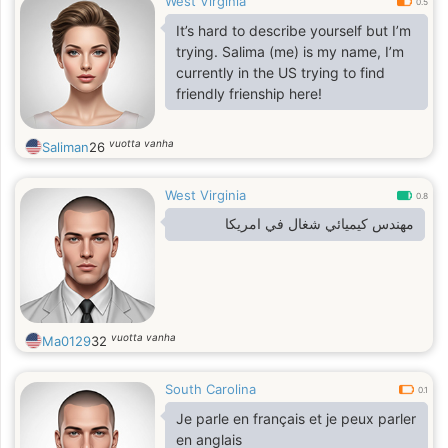
West Virginia
0.5
It’s hard to describe yourself but I’m
trying. Salima (me) is my name, I’m
currently in the US trying to find
friendly frienship here!
vuotta vanha
Saliman
26
West Virginia
0.8
مهندس كيميائي شغال في امريكا
vuotta vanha
Ma0129
32
South Carolina
0.1
Je parle en français et je peux parler
en anglais