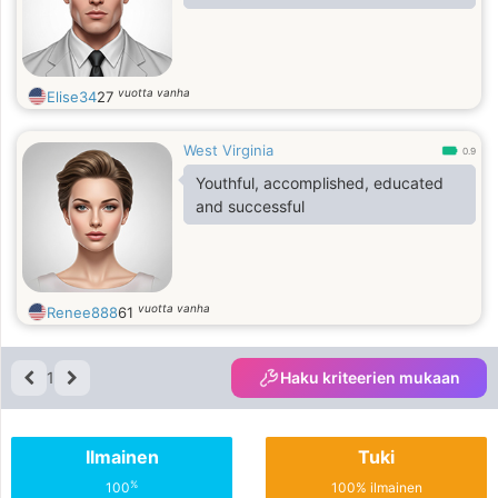
vuotta vanha
Elise34
27
West Virginia
0.9
Youthful, accomplished, educated
and successful
vuotta vanha
Renee888
61
1
Haku kriteerien mukaan
Ilmainen
Tuki
%
100
100% ilmainen