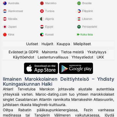
Australia
Marokko
Brasilia
Alankomaat
Tunisia
Filippiinit
Itävalta
Algeria
Libanon
Japani
Egypti
Persianlahti
Kiina
Kuwait
Koko lista
Uutiset
|
Huijarit
|
Kauppa
|
Mielipiteet
Evästeet ja GDPR
|
Mainonta
|
Tietoa meistä
|
Yksityisyys
|
Käyttöehdot
|
Lastenturvallisuus
|
Yhteystiedot
|
UKK
Ilmainen Marokkolainen Deittiyhteisö – Yhdisty
Kuningaskunnan Halki
Ahlan! Tervetuloa Marokon johtavalle alustalle autenttisia
yhteyksiä varten. Maroc-dating.com tuo yhteen marokkolaiset
singlet Casablancan Atlantin rannikolta Marrakeshin Atlasvuoriin,
juhlistaen rikasta Maghreb-kulttuuria.
Olitpa Rabatin pääkaupunkienergiassa, Fezin vanhassa
medinassa tai Tangierin Välimeren vaikutuksessa, löydä