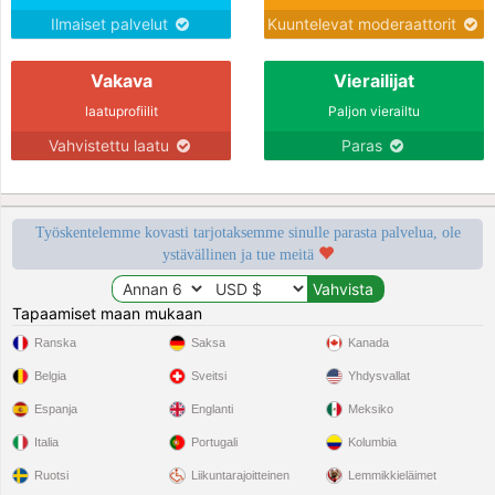
Ilmaiset palvelut
Kuuntelevat moderaattorit
Vakava
Vierailijat
laatuprofiilit
Paljon vierailtu
Vahvistettu laatu
Paras
Työskentelemme kovasti tarjotaksemme sinulle parasta palvelua, ole
ystävällinen ja tue meitä
Tapaamiset maan mukaan
Ranska
Saksa
Kanada
Belgia
Sveitsi
Yhdysvallat
Espanja
Englanti
Meksiko
Italia
Portugali
Kolumbia
Ruotsi
Liikuntarajoitteinen
Lemmikkieläimet