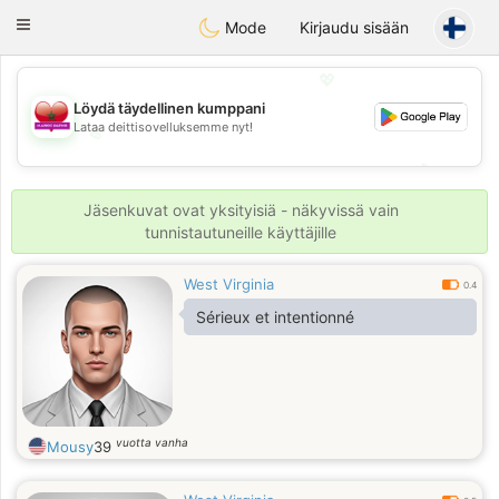
Maroc Dating
Toggle
Mode
Kirjaudu sisään
navigation
💖
Löydä täydellinen kumppani
Lataa deittisovelluksemme nyt!
💖
💕
💕
Jäsenkuvat ovat yksityisiä - näkyvissä vain
tunnistautuneille käyttäjille
West Virginia
0.4
Sérieux et intentionné
vuotta vanha
Mousy
39