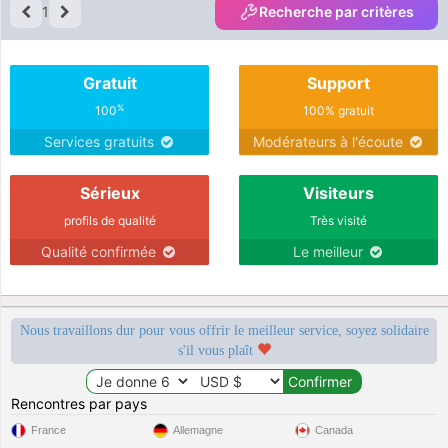
1
Recherche par critères
Gratuit
Support
%
100
100% gratuit
Services gratuits
Modérateurs à l'écoute
Sérieux
Visiteurs
profils de qualité
Très visité
Qualité confirmée
Le meilleur
Nous travaillons dur pour vous offrir le meilleur service, soyez solidaire
s'il vous plaît
Rencontres par pays
France
Allemagne
Canada