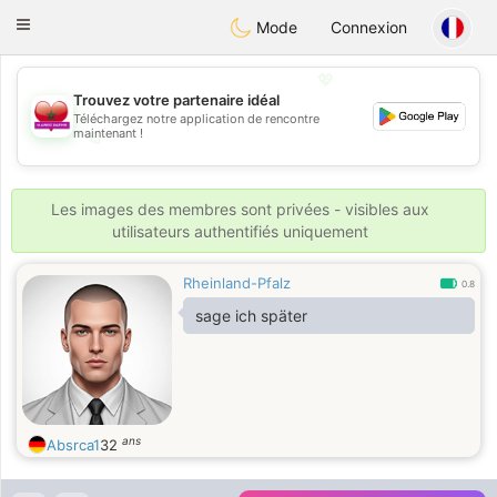
Maroc Dating
Toggle
Mode
Connexion
navigation
💖
Trouvez votre partenaire idéal
Téléchargez notre application de rencontre
maintenant !
💖
💕
💕
Les images des membres sont privées - visibles aux
utilisateurs authentifiés uniquement
Rheinland-Pfalz
0.8
sage ich später
ans
Absrca1
32