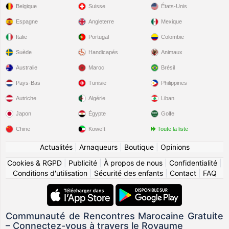
Belgique
Suisse
États-Unis
Espagne
Angleterre
Mexique
Italie
Portugal
Colombie
Suède
Handicapés
Animaux
Australie
Maroc
Brésil
Pays-Bas
Tunisie
Philippines
Autriche
Algérie
Liban
Japon
Égypte
Golfe
Chine
Koweït
Toute la liste
Actualités
|
Arnaqueurs
|
Boutique
|
Opinions
Cookies & RGPD
|
Publicité
|
À propos de nous
|
Confidentialité
|
Conditions d'utilisation
|
Sécurité des enfants
|
Contact
|
FAQ
Communauté de Rencontres Marocaine Gratuite
– Connectez-vous à travers le Royaume