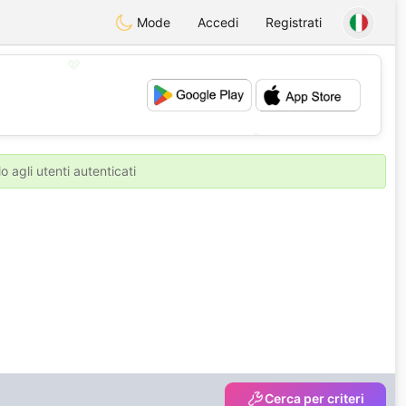
Mode
Accedi
Registrati
💖
💕
o agli utenti autenticati
Cerca per criteri