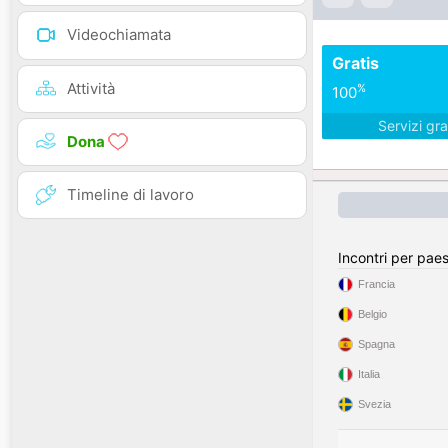
Videochiamata
Gratis
Attività
%
100
Servizi gra
Dona
Timeline di lavoro
Incontri per pae
Francia
Belgio
Spagna
Italia
Svezia