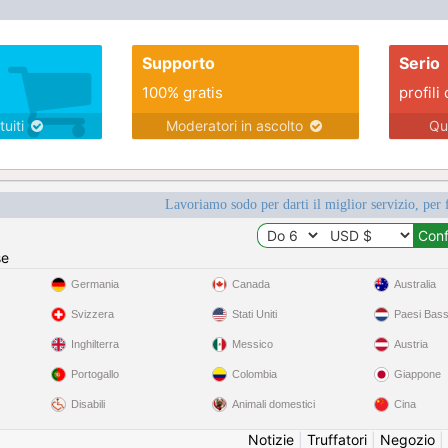
Supporto
Serio
100% gratis
profili 
tuiti
Moderatori in ascolto
Qu
Lavoriamo sodo per darti il miglior servizio, per 
se
Germania
Canada
Australia
Svizzera
Stati Uniti
Paesi Bass
Inghilterra
Messico
Austria
Portogallo
Colombia
Giappone
Disabili
Animali domestici
Cina
Notizie
|
Truffatori
|
Negozio
|