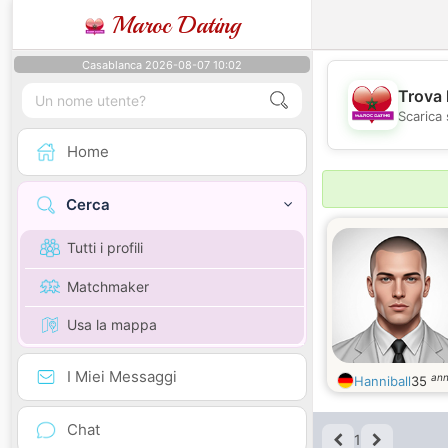
Maroc Dating
Casablanca 2026-08-07 10:02
Trova 
Scarica 
Home
Cerca
Tutti i profili
Matchmaker
Usa la mappa
I Miei Messaggi
ann
Hanniball
35
Chat
1