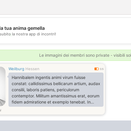
la tua anima gemella
subito la nostra app di incontri!
💖
💕
Le immagini dei membri sono private - visibili sol
Weilburg
Hessen
0.5
Hannibalem ingentis animi virum fuisse
constat: callidissimus bellicarum artium, audax
consilii, laboris patiens, periculorum
contemptor. Militum amantissimus erat, eorum
fidem admiratione et exemplo tenebat. In
hostem saevus, in suos benignus; nec fortuna
i
nec metus eum a proposito avertit.