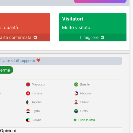
Visitatori
di qualità
Molto visitato
alità confermata
Il migliore
favore sii di supporto
Marocco
Brasile
i
Tunisia
Filippine
Algeria
Libano
Egitto
Golfo
Kuwait
Tutta la lista
Opinioni