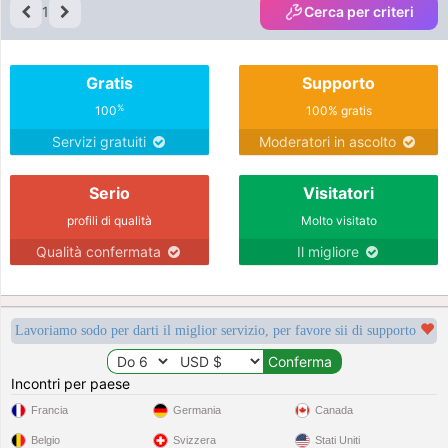
1
Cerca per criteri
Gratis
Supporto
%
100
100% gratis
Servizi gratuiti
Moderatori in ascolto
Serio
Visitatori
profili di qualità
Molto visitato
Qualità confermata
Il migliore
Lavoriamo sodo per darti il miglior servizio, per favore sii di supporto
Incontri per paese
Francia
Germania
Canada
Belgio
Svizzera
Stati Uniti