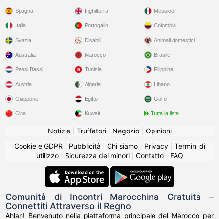
Spagna
Inghilterra
Messico
Italia
Portogallo
Colombia
Svezia
Disabili
Animali domestici
Australia
Marocco
Brasile
Paesi Bassi
Tunisia
Filippine
Austria
Algeria
Libano
Giappone
Egitto
Golfo
Cina
Kuwait
Tutta la lista
Notizie
|
Truffatori
|
Negozio
|
Opinioni
Cookie e GDPR
|
Pubblicità
|
Chi siamo
|
Privacy
|
Termini di
utilizzo
|
Sicurezza dei minori
|
Contatto
|
FAQ
Comunità di Incontri Marocchina Gratuita –
Connettiti Attraverso il Regno
Ahlan! Benvenuto nella piattaforma principale del Marocco per