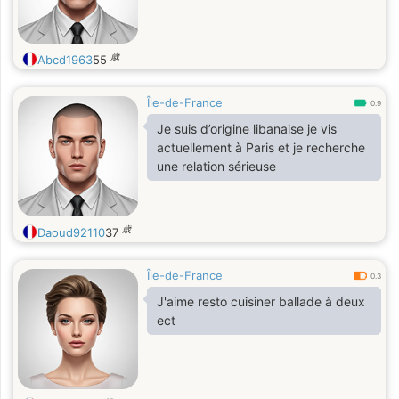
歳
Abcd1963
55
Île-de-France
0.9
Je suis d’origine libanaise je vis
actuellement à Paris et je recherche
une relation sérieuse
歳
Daoud92110
37
Île-de-France
0.3
J'aime resto cuisiner ballade à deux
ect