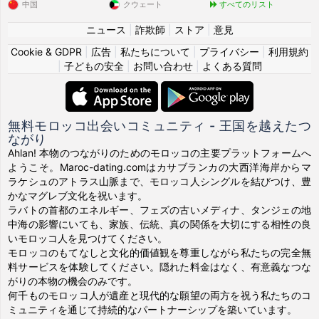
中国
クウェート
すべてのリスト
ニュース
|
詐欺師
|
ストア
|
意見
Cookie & GDPR
|
広告
|
私たちについて
|
プライバシー
|
利用規約
|
子どもの安全
|
お問い合わせ
|
よくある質問
無料モロッコ出会いコミュニティ - 王国を越えたつ
ながり
Ahlan! 本物のつながりのためのモロッコの主要プラットフォームへ
ようこそ。Maroc-dating.comはカサブランカの大西洋海岸からマ
ラケシュのアトラス山脈まで、モロッコ人シングルを結びつけ、豊
かなマグレブ文化を祝います。
ラバトの首都のエネルギー、フェズの古いメディナ、タンジェの地
中海の影響にいても、家族、伝統、真の関係を大切にする相性の良
いモロッコ人を見つけてください。
モロッコのもてなしと文化的価値観を尊重しながら私たちの完全無
料サービスを体験してください。隠れた料金はなく、有意義なつな
がりの本物の機会のみです。
何千ものモロッコ人が遺産と現代的な願望の両方を祝う私たちのコ
ミュニティを通じて持続的なパートナーシップを築いています。