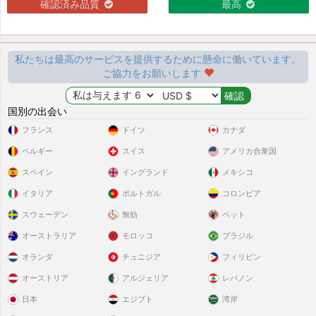
確認済み品質
最高
私たちは最高のサービスを提供するために懸命に働いています。
ご協力をお願いします
国別の出会い
フランス
ドイツ
カナダ
ベルギー
スイス
アメリカ合衆国
スペイン
イングランド
メキシコ
イタリア
ポルトガル
コロンビア
スウェーデン
無効
ペット
オーストラリア
モロッコ
ブラジル
オランダ
チュニジア
フィリピン
オーストリア
アルジェリア
レバノン
日本
エジプト
湾岸