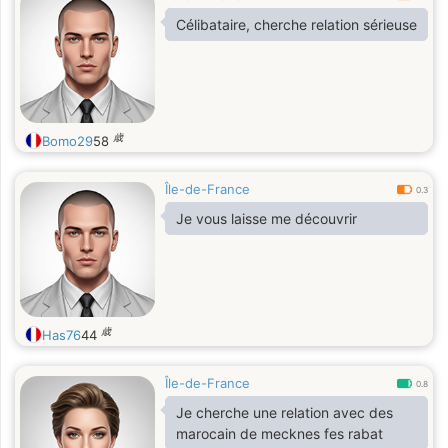
Célibataire, cherche relation sérieuse
歳
Bomo29
58
Île-de-France
0.3
Je vous laisse me découvrir
歳
Has76
44
Île-de-France
0.8
Je cherche une relation avec des
marocain de mecknes fes rabat