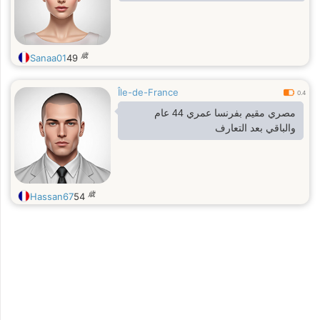
歳
Sanaa01
49
Île-de-France
0.4
مصري مقيم بفرنسا عمري 44 عام
والباقي بعد التعارف
歳
Hassan67
54