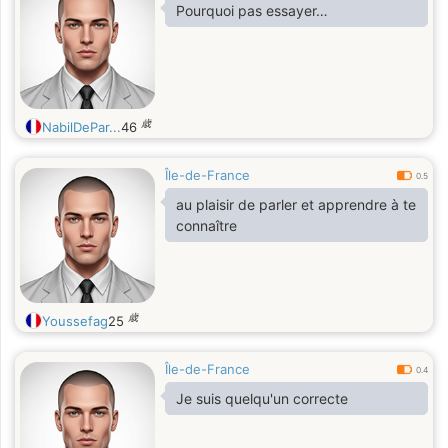
Pourquoi pas essayer…
歳
NabilDePar...
46
Île-de-France
0.5
au plaisir de parler et apprendre à te
connaître
歳
Youssefag
25
Île-de-France
0.4
Je suis quelqu'un correcte