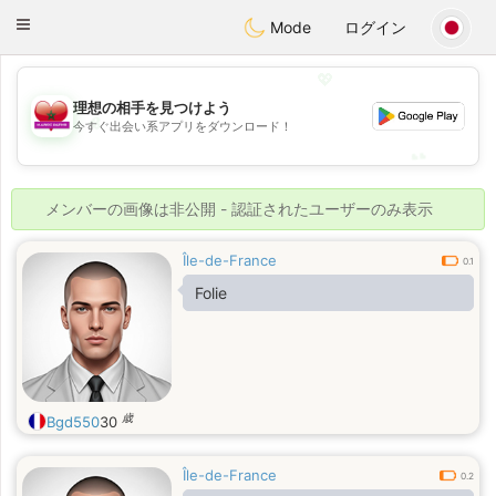
Maroc Dating
Toggle
Mode
ログイン
navigation
💖
理想の相手を見つけよう
💖
今すぐ出会い系アプリをダウンロード！
💕
💕
メンバーの画像は非公開 - 認証されたユーザーのみ表示
Île-de-France
0.1
Folie
歳
Bgd550
30
Île-de-France
0.2