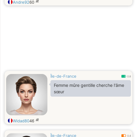
歳
Andre92
60
Île-de-France
0.8
Femme mûre gentille cherche l'âme
sœur
歳
Widad80
46
Île-de-France
0.4