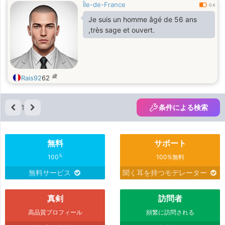
Île-de-France
0.4
Je suis un homme âgé de 56 ans
,très sage et ouvert.
歳
Rais92
62
1
条件による検索
無料
サポート
%
100
100%無料
無料サービス
聞く耳を持つモデレーター
真剣
訪問者
高品質プロフィール
頻繁に訪問される