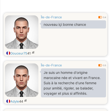
Île-de-France
0.4
nouveau içi bonne chance
歳
Douceur75
41
Île-de-France
0.5
Je suis un homme d'origine
marocaine née et vivant en France.
Suis à la recherche d'une femme
pour amitié, rigoler, se balader,
voyager et plus si affinités.
歳
Adyle
44