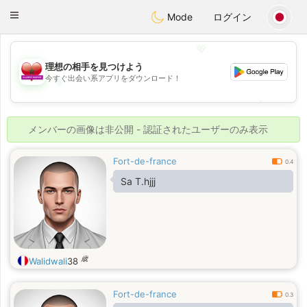
Maroc Dating
Toggle
Mode
ログイン
navigation
💖
理想の相手を見つけよう
今すぐ出会い系アプリをダウンロード！
💖
💕
💕
メンバーの画像は非公開 - 認証されたユーザーのみ表示
Fort-de-france
0.4
Sa T.hjjj
歳
Walidwali
38
Fort-de-france
0.3