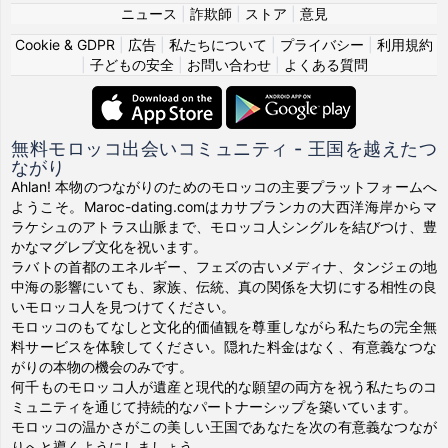
ニュース
|
詐欺師
|
ストア
|
意見
Cookie & GDPR
|
広告
|
私たちについて
|
プライバシー
|
利用規約
|
子どもの安全
|
お問い合わせ
|
よくある質問
無料モロッコ出会いコミュニティ - 王国を越えたつ
ながり
Ahlan! 本物のつながりのためのモロッコの主要プラットフォームへ
ようこそ。Maroc-dating.comはカサブランカの大西洋海岸からマ
ラケシュのアトラス山脈まで、モロッコ人シングルを結びつけ、豊
かなマグレブ文化を祝います。
ラバトの首都のエネルギー、フェズの古いメディナ、タンジェの地
中海の影響にいても、家族、伝統、真の関係を大切にする相性の良
いモロッコ人を見つけてください。
モロッコのもてなしと文化的価値観を尊重しながら私たちの完全無
料サービスを体験してください。隠れた料金はなく、有意義なつな
がりの本物の機会のみです。
何千ものモロッコ人が遺産と現代的な願望の両方を祝う私たちのコ
ミュニティを通じて持続的なパートナーシップを築いています。
モロッコの温かさがこの美しい王国であなたを次の有意義なつなが
りへと導くようにしましょう。