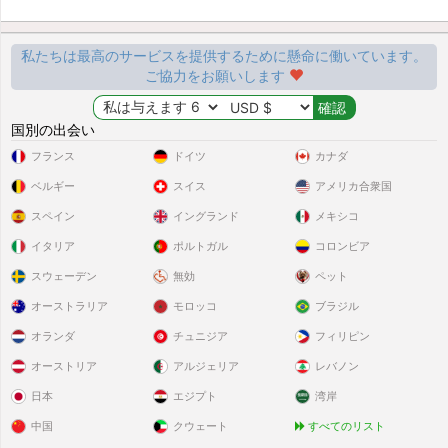
私たちは最高のサービスを提供するために懸命に働いています。
ご協力をお願いします
国別の出会い
フランス
ドイツ
カナダ
ベルギー
スイス
アメリカ合衆国
スペイン
イングランド
メキシコ
イタリア
ポルトガル
コロンビア
スウェーデン
無効
ペット
オーストラリア
モロッコ
ブラジル
オランダ
チュニジア
フィリピン
オーストリア
アルジェリア
レバノン
日本
エジプト
湾岸
中国
クウェート
すべてのリスト