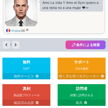
Amo La vida Y Amo el Gym quiero a
una reina no a una mujer ❤️🪢
歳
Hmatar
26
1
条件による検索
無料
サポート
%
100
100%無料
無料サービス
聞く耳を持つモデレーター
真剣
訪問者
高品質プロフィール
頻繁に訪問される
確認済み品質
最高