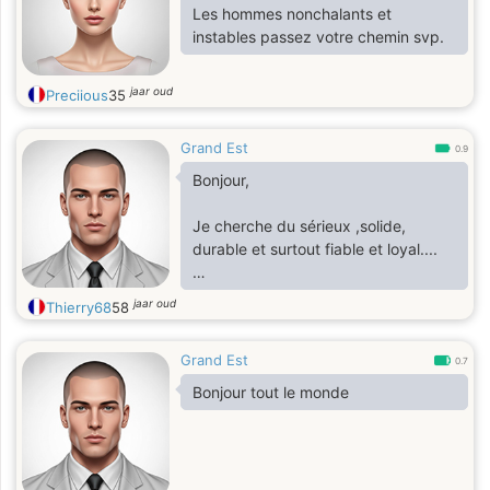
Les hommes nonchalants et
instables passez votre chemin svp.
jaar oud
Preciious
35
Grand Est
0.9
Bonjour,
Je cherche du sérieux ,solide,
durable et surtout fiable et loyal....
-------------------
jaar oud
Thierry68
58
Je souhaite rencontrer uniquement
Grand Est
une personne qui recherche la
0.7
stabilité,la fiabilité,
Bonjour tout le monde
la tranquillité..
Après 28 ans de vie commune,
Nous avons divorcé voilà presque 3