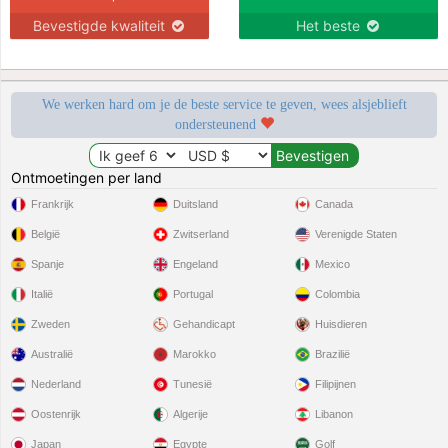
Bevestigde kwaliteit
Het beste
We werken hard om je de beste service te geven, wees alsjeblieft
ondersteunend
Ontmoetingen per land
Frankrijk
Duitsland
Canada
België
Zwitserland
Verenigde Staten
Spanje
Engeland
Mexico
Italië
Portugal
Colombia
Zweden
Gehandicapt
Huisdieren
Australië
Marokko
Brazilië
Nederland
Tunesië
Filipijnen
Oostenrijk
Algerije
Libanon
Japan
Egypte
Golf