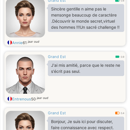
Grand Est
0.8
Sincère gentille n aime pas le
mensonge beaucoup de caractère
.Découvrir le monde secret,virtuel
des hommes !!!Un sacré challenge !!
jaar oud
Annie
61
Grand Est
0.9
J'ai mis amitié, parce que le reste ne
s'écrit pas seul.
jaar oud
Entrenous
50
Grand Est
0.4
Bonjour, Je suis ici pour discuter,
faire connaissance avec respect.