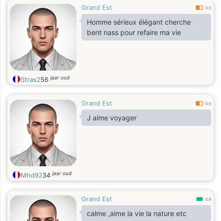
Grand Est
0.5
Homme sérieux élégant cherche
bent nass pour refaire ma vie
jaar oud
Stras2
56
Grand Est
0.5
J aime voyager
jaar oud
Mhd92
34
Grand Est
0.9
calme ,aime la vie la nature etc