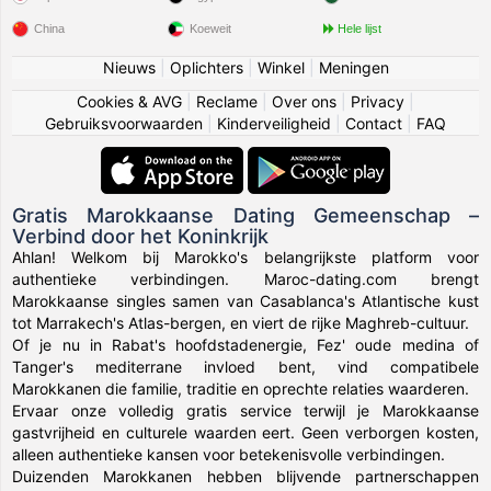
China
Koeweit
Hele lijst
Nieuws
|
Oplichters
|
Winkel
|
Meningen
Cookies & AVG
|
Reclame
|
Over ons
|
Privacy
|
Gebruiksvoorwaarden
|
Kinderveiligheid
|
Contact
|
FAQ
Gratis Marokkaanse Dating Gemeenschap –
Verbind door het Koninkrijk
Ahlan! Welkom bij Marokko's belangrijkste platform voor
authentieke verbindingen. Maroc-dating.com brengt
Marokkaanse singles samen van Casablanca's Atlantische kust
tot Marrakech's Atlas-bergen, en viert de rijke Maghreb-cultuur.
Of je nu in Rabat's hoofdstadenergie, Fez' oude medina of
Tanger's mediterrane invloed bent, vind compatibele
Marokkanen die familie, traditie en oprechte relaties waarderen.
Ervaar onze volledig gratis service terwijl je Marokkaanse
gastvrijheid en culturele waarden eert. Geen verborgen kosten,
alleen authentieke kansen voor betekenisvolle verbindingen.
Duizenden Marokkanen hebben blijvende partnerschappen