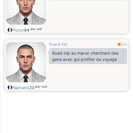
jaar oud
Pluton
64
Grand Est
0.5
Road trip au maroc cherchant des
gens avec qui profiter du voyage
jaar oud
Raphael2
23