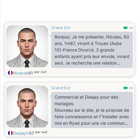
Grand Est
0.9
Bonjour, Je me présente, Nicolas, 60
ans, 1m87, vivant à Troyes (Aube
10)-France Divorcé, 2 grands
enfants ayant pris leur envole, vivant
seul. Je recherche une relation
sérieuse. Au plaisir de vous lire. Belle
jaar oud
Nicaulat
61
journée. Nicolas
Grand Est
0.9
Commercial et Deejay pour des
mariages.
Nouveau sur le site, je te propose de
faire connaissance et t’’́installer avec
moi en Ryad pour une vie commune.
Bien sure de faire fiançailles pour
jaar oud
Deejayfr
57
connaître tà famille.