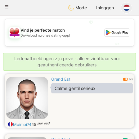
Maroc Dating
Toggle
Mode
Inloggen
navigation
💖
Vind je perfecte match
💖
Download nu onze dating-app!
💕
💕
Ledenafbeeldingen zijn privé - alleen zichtbaar voor
geauthenticeerde gebruikers
Grand Est
0.5
Calme gentil serieux
jaar oud
Moimoi74
45