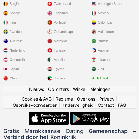
België
Zwitserland
Verenigde Staten
Spanje
Engeland
Mexico
Italië
Portugal
Colombia
Zweden
Gehandicapt
Huisdieren
Australië
Marokko
Brazilië
Nederland
Tunesië
Filipijnen
Oostenrijk
Algerije
Libanon
Japan
Egypte
Golf
China
Koeweit
Hele lijst
Nieuws
|
Oplichters
|
Winkel
|
Meningen
Cookies & AVG
|
Reclame
|
Over ons
|
Privacy
|
Gebruiksvoorwaarden
|
Kinderveiligheid
|
Contact
|
FAQ
Gratis Marokkaanse Dating Gemeenschap –
Verbind door het Koninkrijk