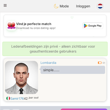
Maroc Dating
Toggle
Mode
Inloggen
navigation
💖
Vind je perfecte match
Download nu onze dating-app!
💖
💕
💕
Ledenafbeeldingen zijn privé - alleen zichtbaar voor
geauthenticeerde gebruikers
Lombardia
0.1
simple......
jaar oud
Samir176
42