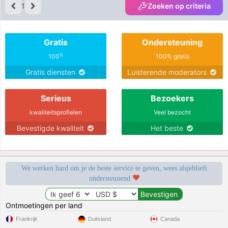
1
Zoeken op criteria
Gratis
Ondersteuning
%
100
100% gratis
Gratis diensten
Luisterende moderators
Serieus
Bezoekers
kwaliteitsprofielen
Veel bezocht
Bevestigde kwaliteit
Het beste
We werken hard om je de beste service te geven, wees alsjeblieft
ondersteunend
Ontmoetingen per land
Frankrijk
Duitsland
Canada