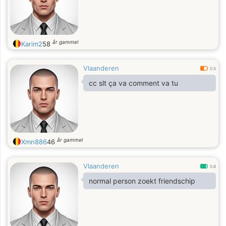
år gammel
Karim2
58
Vlaanderen
0.5
cc slt ça va comment va tu
år gammel
Xmn886
46
Vlaanderen
0.8
normal person zoekt friendschip