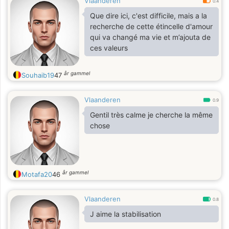
Vlaanderen
0.4
Que dire ici, c'est difficile, mais a la
recherche de cette étincelle d'amour
qui va changé ma vie et m’ajouta de
ces valeurs
år gammel
Souhaib19
47
Vlaanderen
0.9
Gentil très calme je cherche la même
chose
år gammel
Motafa20
46
Vlaanderen
0.8
J aime la stabilisation