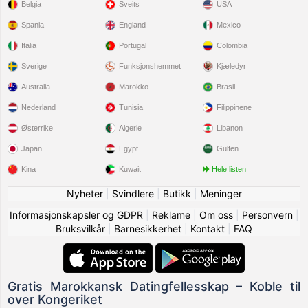
Belgia
Sveits
USA
Spania
England
Mexico
Italia
Portugal
Colombia
Sverige
Funksjonshemmet
Kjæledyr
Australia
Marokko
Brasil
Nederland
Tunisia
Filippinene
Østerrike
Algerie
Libanon
Japan
Egypt
Gulfen
Kina
Kuwait
Hele listen
Nyheter
|
Svindlere
|
Butikk
|
Meninger
Informasjonskapsler og GDPR
|
Reklame
|
Om oss
|
Personvern
|
Bruksvilkår
|
Barnesikkerhet
|
Kontakt
|
FAQ
Gratis Marokkansk Datingfellesskap – Koble til
over Kongeriket