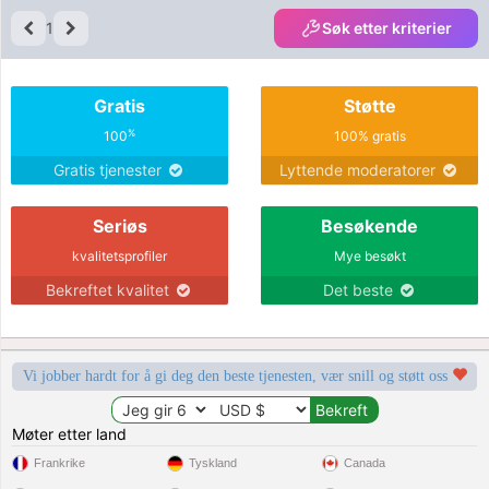
1
Søk etter kriterier
Gratis
Støtte
%
100
100% gratis
Gratis tjenester
Lyttende moderatorer
Seriøs
Besøkende
kvalitetsprofiler
Mye besøkt
Bekreftet kvalitet
Det beste
Vi jobber hardt for å gi deg den beste tjenesten, vær snill og støtt oss
Møter etter land
Frankrike
Tyskland
Canada