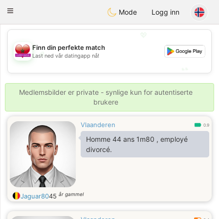
Maroc Dating
Toggle
Mode
Logg inn
navigation
💖
Finn din perfekte match
💖
Last ned vår datingapp nå!
💕
💕
Medlemsbilder er private - synlige kun for autentiserte
brukere
Vlaanderen
0.9
Homme 44 ans 1m80 , employé
divorcé.
år gammel
Jaguar80
45