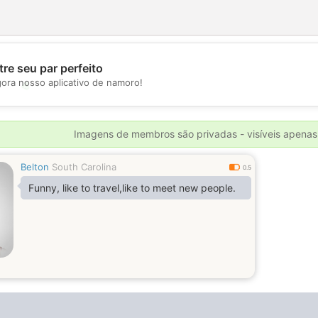
re seu par perfeito
gora nosso aplicativo de namoro!
💖
💕
Imagens de membros são privadas - visíveis apenas
Belton
South Carolina
0.5
Funny, like to travel,like to meet new people.