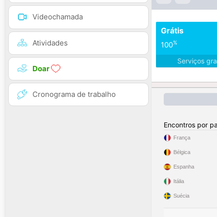
Videochamada
Grátis
Atividades
%
100
Serviços gra
Doar
Cronograma de trabalho
Encontros por pa
França
Bélgica
Espanha
Itália
Suécia