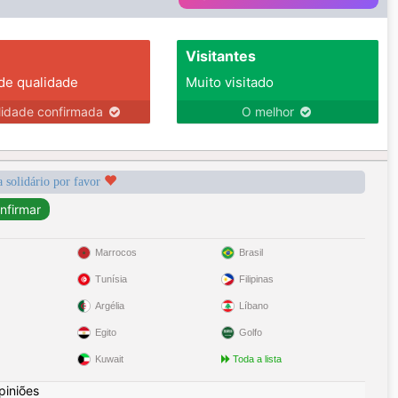
Visitantes
 de qualidade
Muito visitado
lidade confirmada
O melhor
a solidário por favor
Marrocos
Brasil
Tunísia
Filipinas
Argélia
Líbano
Egito
Golfo
Kuwait
Toda a lista
piniões