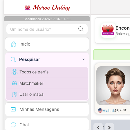
Maroc Dating
Casablanca 2026-08-07 04:30
Encont
Baixe a
Início
Pesquisar
Todos os perfis
Matchmaker
Usar o mapa
Minhas Mensagens
anos
Alaba1
46
Chat
1