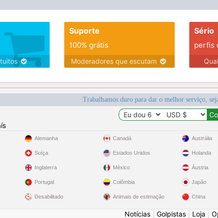
Suporte
Sério
100% grátis
perfis
tuitos
Moderadores que escutam
Qua
Trabalhamos duro para dar o melhor serviço, sej
ís
Alemanha
Canadá
Austrália
Suíça
Estados Unidos
Holanda
Inglaterra
México
Áustria
Portugal
Colômbia
Japão
Desabilitado
Animais de estimação
China
Notícias
|
Golpistas
|
Loja
|
O