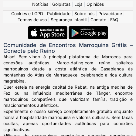
Notícias
|
Golpistas
|
Loja
|
Opiniões
Cookies e LGPD
|
Publicidade
|
Sobre nós
|
Privacidade
|
Termos de uso
|
Segurança infantil
|
Contato
|
FAQ
Comunidade de Encontros Marroquina Grátis –
Conecte pelo Reino
Ahlan! Bem-vindo à principal plataforma de Marrocos para
conexões autênticas. Maroc-dating.com reúne solteiros
marroquinos desde a costa atlântica de Casablanca às
montanhas do Atlas de Marraquexe, celebrando a rica cultura
magrebina.
Quer esteja na energia capital de Rabat, na antiga medina de
Fez ou na influência mediterrânea de Tânger, encontre
marroquinos compatíveis que valorizam família, tradição e
relacionamentos autênticos.
Experimente o nosso serviço completamente gratuito enquanto
honra a hospitalidade marroquina e valores culturais. Sem taxas
ocultas, apenas oportunidades autênticas para conexões
significativas.
Milhares de marroquinos construíram parcerias duradouras