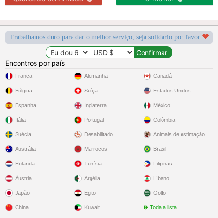
Trabalhamos duro para dar o melhor serviço, seja solidário por favor
Encontros por país
França
Alemanha
Canadá
Bélgica
Suíça
Estados Unidos
Espanha
Inglaterra
México
Itália
Portugal
Colômbia
Suécia
Desabilitado
Animais de estimação
Austrália
Marrocos
Brasil
Holanda
Tunísia
Filipinas
Áustria
Argélia
Líbano
Japão
Egito
Golfo
China
Kuwait
Toda a lista