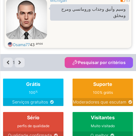
Michigan
0.3
وسيم وأنيق وجذاب ورومانسي ومرح
ومخلق
anos
Osama77
43
1
Pesquisar por critérios
Grátis
Suporte
%
100
100% grátis
Serviços gratuitos
Moderadores que escutam
Sério
Visitantes
perfis de qualidade
Muito visitado
Qualidade confirmada
O melhor