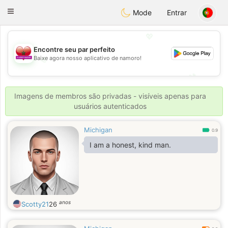
Maroc Dating
Toggle
Mode
Entrar
navigation
💖
Encontre seu par perfeito
Baixe agora nosso aplicativo de namoro!
💖
💕
💕
Imagens de membros são privadas - visíveis apenas para
usuários autenticados
Michigan
0.9
I am a honest, kind man.
anos
Scotty21
26