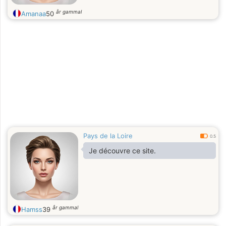
år gammal
Amanaa
50
Pays de la Loire
0.5
Je découvre ce site.
år gammal
Hamss
39