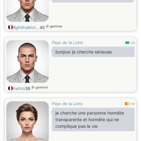
år gammal
BghithaMot...
40
Pays de la Loire
0.9
bonjour je cherche sérieuse
år gammal
Fethiz
38
Pays de la Loire
0.6
je cherche une personne honnête
transparente et honnête qui ne
complique pas la vie