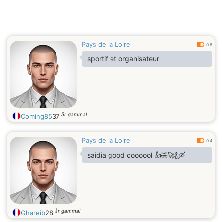
Pays de la Loire
0.6
sportif et organisateur
år gammal
Coming85
37
Pays de la Loire
0.4
saidia good coooool 👍🤣🚀🍾🛶
år gammal
Ghareib
28