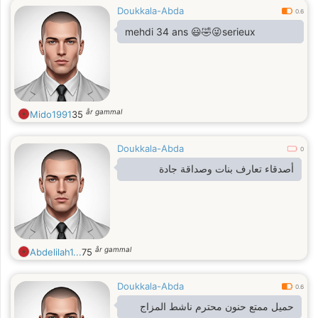
Doukkala-Abda
0.6
mehdi 34 ans 😃🤣😜serieux
år gammal
Mido1991
35
Doukkala-Abda
0
أصدقاء تعارف بنات وصداقة جادة
år gammal
Abdelilah1...
75
Doukkala-Abda
0.6
حميل ممتع حنون محترم ناشط المزاج