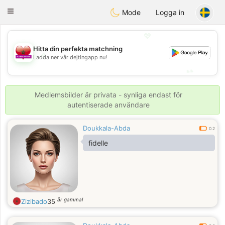
Maroc Dating
Toggle
Mode
Logga in
navigation
💖
Hitta din perfekta matchning
💖
Ladda ner vår dejtingapp nu!
💕
💕
Medlemsbilder är privata - synliga endast för
autentiserade användare
Doukkala-Abda
0.2
fidelle
år gammal
Zizibado
35