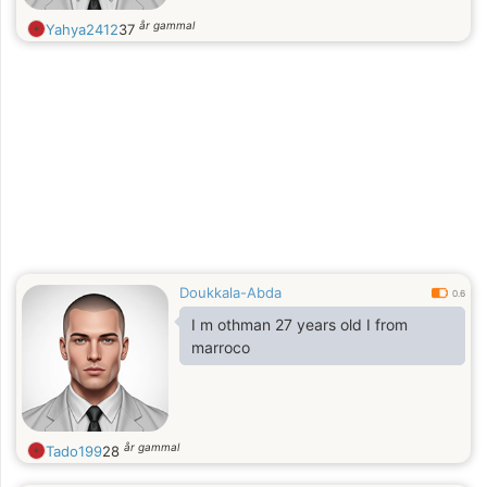
år gammal
Yahya2412
37
Doukkala-Abda
0.6
I m othman 27 years old I from
marroco
år gammal
Tado199
28