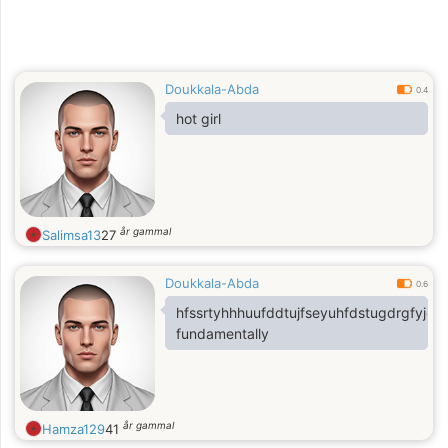
Doukkala-Abda
0.4
hot girl
år gammal
Salimsa13
27
Doukkala-Abda
0.6
hfssrtyhhhuufddtujfseyuhfdstugdrgfyjgg
fundamentally
år gammal
Hamza129
41