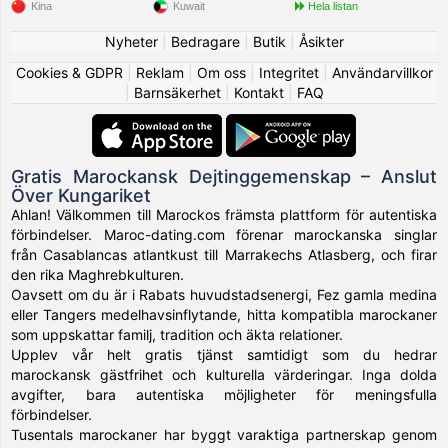
Kina
Kuwait
Hela listan
Nyheter
|
Bedragare
|
Butik
|
Åsikter
Cookies & GDPR
|
Reklam
|
Om oss
|
Integritet
|
Användarvillkor
|
Barnsäkerhet
|
Kontakt
|
FAQ
Gratis Marockansk Dejtinggemenskap – Anslut
Över Kungariket
Ahlan! Välkommen till Marockos främsta plattform för autentiska
förbindelser. Maroc-dating.com förenar marockanska singlar
från Casablancas atlantkust till Marrakechs Atlasberg, och firar
den rika Maghrebkulturen.
Oavsett om du är i Rabats huvudstadsenergi, Fez gamla medina
eller Tangers medelhavsinflytande, hitta kompatibla marockaner
som uppskattar familj, tradition och äkta relationer.
Upplev vår helt gratis tjänst samtidigt som du hedrar
marockansk gästfrihet och kulturella värderingar. Inga dolda
avgifter, bara autentiska möjligheter för meningsfulla
förbindelser.
Tusentals marockaner har byggt varaktiga partnerskap genom