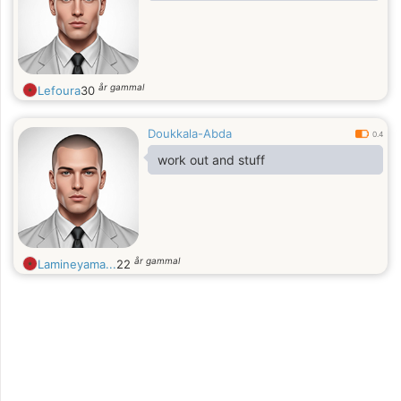
år gammal
Lefoura
30
Doukkala-Abda
0.4
work out and stuff
år gammal
Lamineyama...
22