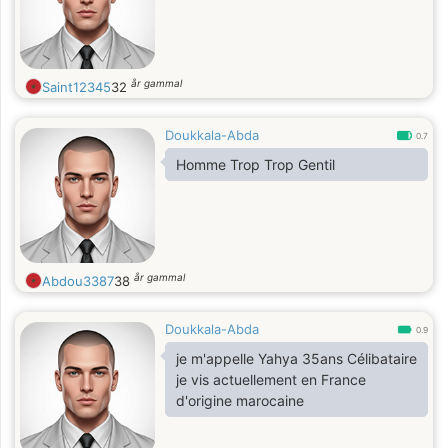
år gammal
Saint12345
32
Doukkala-Abda
0.7
Homme Trop Trop Gentil
år gammal
Abdou3387
38
Doukkala-Abda
0.9
je m'appelle Yahya 35ans Célibataire
je vis actuellement en France
d'origine marocaine