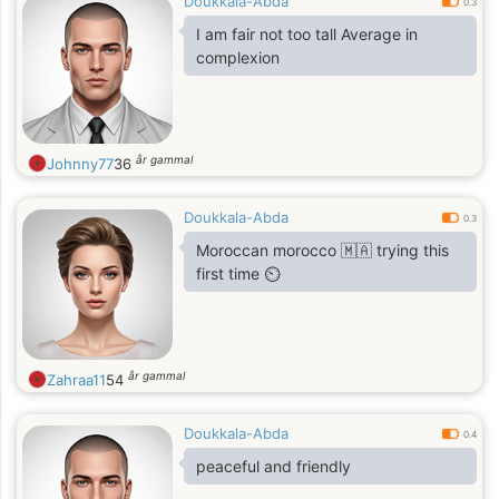
Doukkala-Abda
0.3
I am fair not too tall Average in
complexion
år gammal
Johnny77
36
Doukkala-Abda
0.3
Moroccan morocco 🇲🇦 trying this
first time ⏲️
år gammal
Zahraa11
54
Doukkala-Abda
0.4
peaceful and friendly