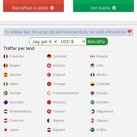
Bekräftad kvalitet
Det bästa
Vi arbetar hårt för att ge dig den bästa servicen, var snäll och stöd oss
Träffar per land
Frankrike
Tyskland
Kanada
Belgien
Schweiz
USA
Spanien
England
Mexiko
Italien
Portugal
Colombia
Sverige
Funktionshindrad
Husdjur
Australien
Marocko
Brasilien
Nederländerna
Tunisien
Filippinerna
Österrike
Algeriet
Libanon
Japan
Egypten
Gulfen