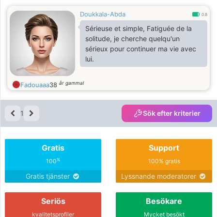
Doukkala-Abda
0.8
Sérieuse et simple, Fatiguée de la
solitude, je cherche quelqu'un
sérieux pour continuer ma vie avec
lui.
år gammal
Fadouaaa
38
1
Sök efter kriterier
Gratis
Support
%
100
100% gratis
Gratis tjänster
Lyssnande moderatorer
Seriös
Besökare
kvalitetsprofiler
Mycket besökt