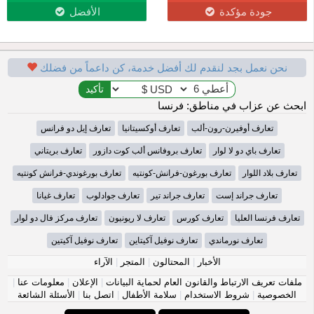
جودة مؤكدة
الأفضل
نحن نعمل بجد لنقدم لك أفضل خدمة، كن داعماً من فضلك
ابحث عن عزاب في مناطق: فرنسا
تعارف أوفيرن-رون-ألب
تعارف أوكسيتانيا
تعارف إيل دو فرانس
تعارف باي دو لا لوار
تعارف بروفانس ألب كوت دازور
تعارف بريتاني
تعارف بلاد اللوار
تعارف بورغون-فرانش-كونتيه
تعارف بورغوندي-فرانش كونتيه
تعارف جراند إست
تعارف جراند تير
تعارف جوادلوب
تعارف غيانا
تعارف فرنسا العليا
تعارف كورس
تعارف لا ريونيون
تعارف مركز فال دو لوار
تعارف نورماندي
تعارف نوفيل آكيتاين
تعارف نوفيل آكيتين
الأخبار
|
المحتالون
|
المتجر
|
الآراء
ملفات تعريف الارتباط والقانون العام لحماية البيانات
|
الإعلان
|
معلومات عنا
|
الخصوصية
|
شروط الاستخدام
|
سلامة الأطفال
|
اتصل بنا
|
الأسئلة الشائعة