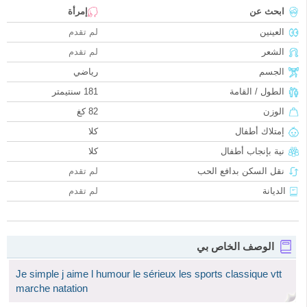
ابحث عن
إمرأة
العينين
لم تقدم
الشعر
لم تقدم
الجسم
رياضي
الطول / القامة
181 سنتيمتر
الوزن
82 كغ
إمتلاك أطفال
كلا
نية بإنجاب أطفال
كلا
نقل السكن بدافع الحب
لم تقدم
الديانة
لم تقدم
الوصف الخاص بي
Je simple j aime l humour le sérieux les sports classique vtt
marche natation