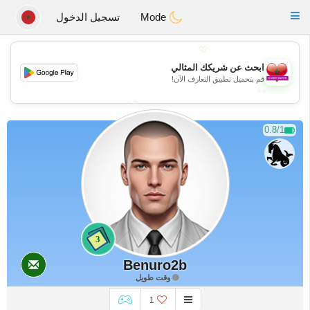
Maroc Dating
Toggle
Mode
تسجيل الدخول
navigation
💖
💖
ابحث عن شريكك المثالي
قم بتحميل تطبيق التعارف الآن!
💕
💕
0.8/1
3
Benuro2b
وقت طويل
1