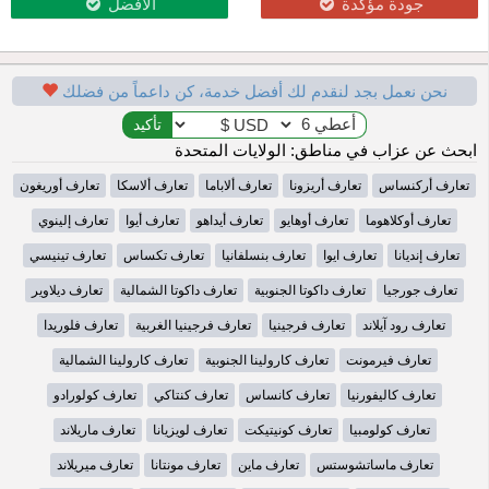
جودة مؤكدة
الأفضل
نحن نعمل بجد لنقدم لك أفضل خدمة، كن داعماً من فضلك
ابحث عن عزاب في مناطق: الولايات المتحدة
تعارف أركنساس
تعارف أريزونا
تعارف ألاباما
تعارف ألاسكا
تعارف أوريغون
تعارف أوكلاهوما
تعارف أوهايو
تعارف أيداهو
تعارف أيوا
تعارف إلينوي
تعارف إنديانا
تعارف ايوا
تعارف بنسلفانيا
تعارف تكساس
تعارف تينيسي
تعارف جورجيا
تعارف داكوتا الجنوبية
تعارف داكوتا الشمالية
تعارف ديلاوير
تعارف رود آيلاند
تعارف فرجينيا
تعارف فرجينيا الغربية
تعارف فلوريدا
تعارف فيرمونت
تعارف كارولينا الجنوبية
تعارف كارولينا الشمالية
تعارف كاليفورنيا
تعارف كانساس
تعارف كنتاكي
تعارف كولورادو
تعارف كولومبيا
تعارف كونيتيكت
تعارف لويزيانا
تعارف ماريلاند
تعارف ماساتشوستس
تعارف ماين
تعارف مونتانا
تعارف ميريلاند