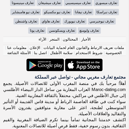
تعارف ميسوري
تعارف ميسيسيبي
تعارف ميشيغان
تعارف مينيسوتا
تعارف نبراسكا
تعارف نيفادا
تعارف نيو مكسيكو
تعارف نيو هامبشاير
تعارف نيوجيرسي
تعارف نيويورك
تعارف هاواي
تعارف واشنطن
تعارف وايومنغ
تعارف ويسكونسن
تعارف يوتا
الأخبار
|
المحتالون
|
المتجر
|
الآراء
ملفات تعريف الارتباط والقانون العام لحماية البيانات
|
الإعلان
|
معلومات عنا
|
الخصوصية
|
شروط الاستخدام
|
سلامة الأطفال
|
اتصل بنا
|
الأسئلة الشائعة
مجتمع تعارف مغربي مجاني - تواصل عبر المملكة
أهلاً! مرحباً بك في منصة المغرب الأولى للاتصالات الأصيلة. يجمع
Maroc-dating.com العزاب المغاربة من ساحل الدار البيضاء الأطلسي
إلى جبال الأطلس في مراكش، محتفلاً بالثقافة المغاربية الغنية.
سواء كنت في طاقة العاصمة الرباط أو مدينة فاس القديمة أو التأثير
المتوسطي لطنجة، اعثر على مغاربة متوافقين يقدرون الأسرة
والتقاليد والعلاقات الأصيلة.
اكتشف خدمتنا المجانية تماماً بينما تكرم الضيافة المغربية والقيم
الثقافية. بدون رسوم خفية، فقط فرص أصيلة للاتصالات المعنوية.