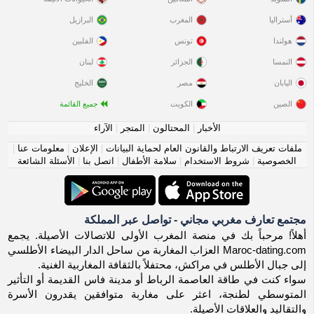
أستراليا
المغرب
البرازيل
هولندا
تونس
الفلبين
النمسا
الجزائر
لبنان
اليابان
مصر
الخليج
الصين
الكويت
جميع القائمة
الأخبار
|
المحتالون
|
المتجر
|
الآراء
ملفات تعريف الارتباط والقانون العام لحماية البيانات
|
الإعلان
|
معلومات عنا
|
الخصوصية
|
شروط الاستخدام
|
سلامة الأطفال
|
اتصل بنا
|
الأسئلة الشائعة
مجتمع تعارف مغربي مجاني - تواصل عبر المملكة
أهلاً! مرحباً بك في منصة المغرب الأولى للاتصالات الأصيلة. يجمع
Maroc-dating.com العزاب المغاربة من ساحل الدار البيضاء الأطلسي
إلى جبال الأطلس في مراكش، محتفلاً بالثقافة المغاربية الغنية.
سواء كنت في طاقة العاصمة الرباط أو مدينة فاس القديمة أو التأثير
المتوسطي لطنجة، اعثر على مغاربة متوافقين يقدرون الأسرة
والتقاليد والعلاقات الأصيلة.