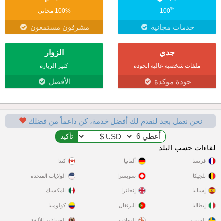
%
100
100% مجاني
خدمات مجانية
مشرفون مستمعون
جدي
الزوار
ملفات شخصية عالية الجودة
كثير الزيارة
جودة مؤكدة
الأفضل
نحن نعمل بجد لنقدم لك أفضل خدمة، كن داعماً من فضلك
لقاءات حسب البلد
فرنسا
ألمانيا
كندا
بلجيكا
سويسرا
الولايات المتحدة
إسبانيا
إنجلترا
المكسيك
إيطاليا
البرتغال
كولومبيا
السويد
المعاقين
الحيوانات الأليفة