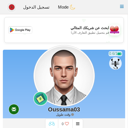
Maroc Dating
Toggle
Mode
تسجيل الدخول
navigation
💖
ابحث عن شريكك المثالي
💖
قم بتحميل تطبيق التعارف الآن!
💕
💕
0.6/1
0
Oussama03
وقت طويل
0