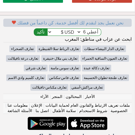
نحن نعمل بجد لنقدم لك أفضل خدمة، كن داعماً من فضلك
ابحث عن عزاب في مناطق: المغرب
تعارف الدار البيضاء-سطات
تعارف الرباط-سلا-القنيطرة
تعارف الصحراء
تعارف العيون-الساقية الحمراء
تعارف بني ملال-خنيفرة
تعارف درعة تافيلالت
تعارف دكالة عبدة
تعارف سوس ماسة
تعارف شرقي
تعارف طنجة-تطوان-الحسيمة
تعارف فاس-مكناس
تعارف كلميم وادي الاسم
تعارف مراكش-آسفي
تعارف مكناس-تافيلالت
الأخبار
|
المحتالون
|
المتجر
|
الآراء
ملفات تعريف الارتباط والقانون العام لحماية البيانات
|
الإعلان
|
معلومات عنا
|
الخصوصية
|
شروط الاستخدام
|
سلامة الأطفال
|
اتصل بنا
|
الأسئلة الشائعة