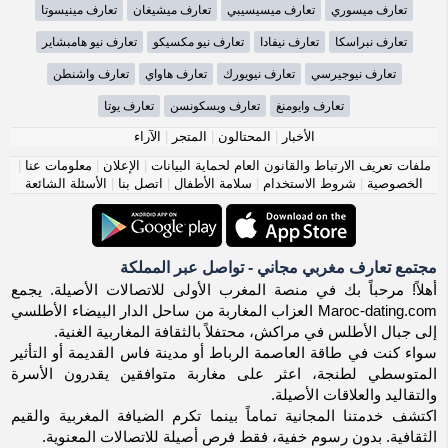
تعارف ميسوري
تعارف ميسيسيبي
تعارف ميشيغان
تعارف مينيسوتا
تعارف نبراسكا
تعارف نيفادا
تعارف نيو مكسيكو
تعارف نيو هامبشاير
تعارف نيوجيرسي
تعارف نيويورك
تعارف هاواي
تعارف واشنطن
تعارف وايومنغ
تعارف ويسكونسن
تعارف يوتا
الأخبار
|
المحتالون
|
المتجر
|
الآراء
ملفات تعريف الارتباط والقانون العام لحماية البيانات
|
الإعلان
|
معلومات عنا
|
الخصوصية
|
شروط الاستخدام
|
سلامة الأطفال
|
اتصل بنا
|
الأسئلة الشائعة
مجتمع تعارف مغربي مجاني - تواصل عبر المملكة
أهلاً! مرحباً بك في منصة المغرب الأولى للاتصالات الأصيلة. يجمع
Maroc-dating.com العزاب المغاربة من ساحل الدار البيضاء الأطلسي
إلى جبال الأطلس في مراكش، محتفلاً بالثقافة المغاربية الغنية.
سواء كنت في طاقة العاصمة الرباط أو مدينة فاس القديمة أو التأثير
المتوسطي لطنجة، اعثر على مغاربة متوافقين يقدرون الأسرة
والتقاليد والعلاقات الأصيلة.
اكتشف خدمتنا المجانية تماماً بينما تكرم الضيافة المغربية والقيم
الثقافية. بدون رسوم خفية، فقط فرص أصيلة للاتصالات المعنوية.