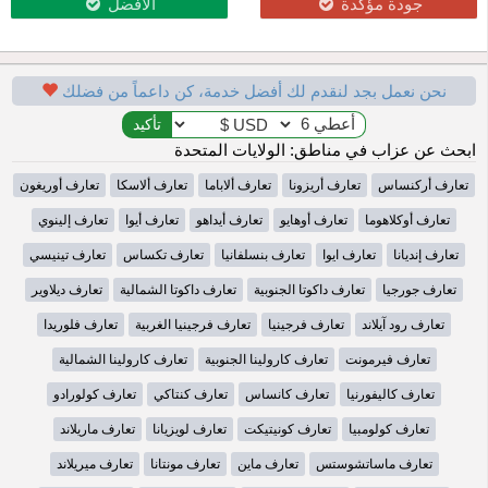
جودة مؤكدة
الأفضل
نحن نعمل بجد لنقدم لك أفضل خدمة، كن داعماً من فضلك
ابحث عن عزاب في مناطق: الولايات المتحدة
تعارف أركنساس
تعارف أريزونا
تعارف ألاباما
تعارف ألاسكا
تعارف أوريغون
تعارف أوكلاهوما
تعارف أوهايو
تعارف أيداهو
تعارف أيوا
تعارف إلينوي
تعارف إنديانا
تعارف ايوا
تعارف بنسلفانيا
تعارف تكساس
تعارف تينيسي
تعارف جورجيا
تعارف داكوتا الجنوبية
تعارف داكوتا الشمالية
تعارف ديلاوير
تعارف رود آيلاند
تعارف فرجينيا
تعارف فرجينيا الغربية
تعارف فلوريدا
تعارف فيرمونت
تعارف كارولينا الجنوبية
تعارف كارولينا الشمالية
تعارف كاليفورنيا
تعارف كانساس
تعارف كنتاكي
تعارف كولورادو
تعارف كولومبيا
تعارف كونيتيكت
تعارف لويزيانا
تعارف ماريلاند
تعارف ماساتشوستس
تعارف ماين
تعارف مونتانا
تعارف ميريلاند