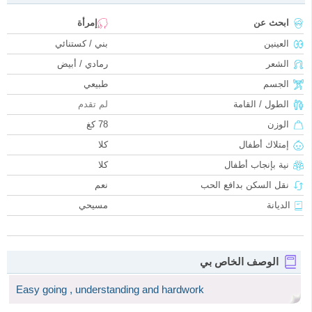
ابحث عن
إمرأة
العينين
بني / كستنائي
الشعر
رمادي / أبيض
الجسم
طبيعي
الطول / القامة
لم تقدم
الوزن
78 كغ
إمتلاك أطفال
كلا
نية بإنجاب أطفال
كلا
نقل السكن بدافع الحب
نعم
الديانة
مسيحي
الوصف الخاص بي
Easy going , understanding and hardwork