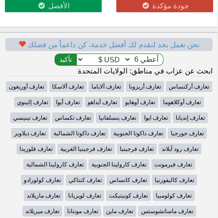
جودة مؤكدة
الأفضل
نحن نعمل بجد لنقدم لك أفضل خدمة، كن داعماً من فضلك
ابحث عن عزاب في مناطق: الولايات المتحدة
تعارف أركنساس
تعارف أريزونا
تعارف ألاباما
تعارف ألاسكا
تعارف أوريغون
تعارف أوكلاهوما
تعارف أوهايو
تعارف أيداهو
تعارف أيوا
تعارف إلينوي
تعارف إنديانا
تعارف ايوا
تعارف بنسلفانيا
تعارف تكساس
تعارف تينيسي
تعارف جورجيا
تعارف داكوتا الجنوبية
تعارف داكوتا الشمالية
تعارف ديلاوير
تعارف رود آيلاند
تعارف فرجينيا
تعارف فرجينيا الغربية
تعارف فلوريدا
تعارف فيرمونت
تعارف كارولينا الجنوبية
تعارف كارولينا الشمالية
تعارف كاليفورنيا
تعارف كانساس
تعارف كنتاكي
تعارف كولورادو
تعارف كولومبيا
تعارف كونيتيكت
تعارف لويزيانا
تعارف ماريلاند
تعارف ماساتشوستس
تعارف ماين
تعارف مونتانا
تعارف ميريلاند