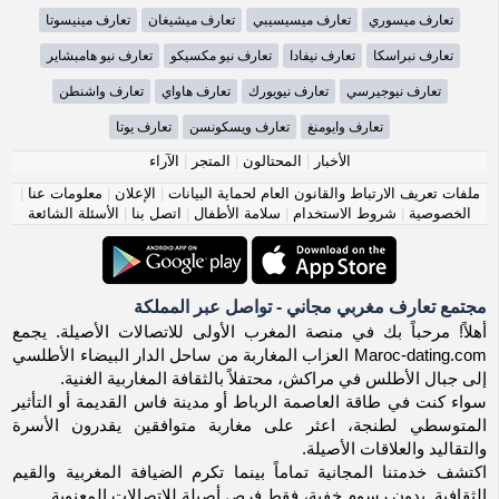
تعارف ميسوري
تعارف ميسيسيبي
تعارف ميشيغان
تعارف مينيسوتا
تعارف نبراسكا
تعارف نيفادا
تعارف نيو مكسيكو
تعارف نيو هامبشاير
تعارف نيوجيرسي
تعارف نيويورك
تعارف هاواي
تعارف واشنطن
تعارف وايومنغ
تعارف ويسكونسن
تعارف يوتا
الأخبار
|
المحتالون
|
المتجر
|
الآراء
ملفات تعريف الارتباط والقانون العام لحماية البيانات
|
الإعلان
|
معلومات عنا
|
الخصوصية
|
شروط الاستخدام
|
سلامة الأطفال
|
اتصل بنا
|
الأسئلة الشائعة
مجتمع تعارف مغربي مجاني - تواصل عبر المملكة
أهلاً! مرحباً بك في منصة المغرب الأولى للاتصالات الأصيلة. يجمع
Maroc-dating.com العزاب المغاربة من ساحل الدار البيضاء الأطلسي
إلى جبال الأطلس في مراكش، محتفلاً بالثقافة المغاربية الغنية.
سواء كنت في طاقة العاصمة الرباط أو مدينة فاس القديمة أو التأثير
المتوسطي لطنجة، اعثر على مغاربة متوافقين يقدرون الأسرة
والتقاليد والعلاقات الأصيلة.
اكتشف خدمتنا المجانية تماماً بينما تكرم الضيافة المغربية والقيم
الثقافية. بدون رسوم خفية، فقط فرص أصيلة للاتصالات المعنوية.