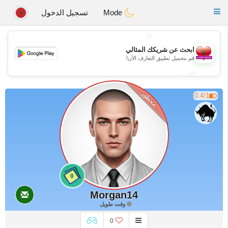
Maroc Dating
Toggle
Mode
تسجيل الدخول
navigation
💖
ابحث عن شريكك المثالي
💖
قم بتحميل تطبيق التعارف الآن!
💕
💕
محظور
0.4/1
0
Morgan14
وقت طويل
0