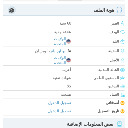
هوية الملف
العمر
60 سنة
الهدف
علاقة جدية
الولايات
البلد
المتحدة
لويزيان...
المدينة
نيو اورليانز
،
الولايات
الأصل
المتحدة
الحالة المدنية
أعزب
المستوى العلمي
شهادة تقنية
التدخين
كلا
العمل
هندسة
أصدقائي
تسجيل الدخول
تاريخ التسجيل
تسجيل الدخول
بعض المعلومات الإضافية