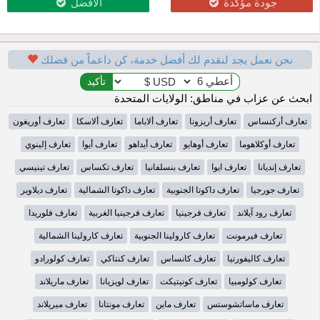
جودة مؤكدة
الأفضل
نحن نعمل بجد لنقدم لك أفضل خدمة، كن داعماً من فضلك
ابحث عن عزاب في مناطق: الولايات المتحدة
تعارف أركنساس
تعارف أريزونا
تعارف ألاباما
تعارف ألاسكا
تعارف أوريغون
تعارف أوكلاهوما
تعارف أوهايو
تعارف أيداهو
تعارف أيوا
تعارف إلينوي
تعارف إنديانا
تعارف ايوا
تعارف بنسلفانيا
تعارف تكساس
تعارف تينيسي
تعارف جورجيا
تعارف داكوتا الجنوبية
تعارف داكوتا الشمالية
تعارف ديلاوير
تعارف رود آيلاند
تعارف فرجينيا
تعارف فرجينيا الغربية
تعارف فلوريدا
تعارف فيرمونت
تعارف كارولينا الجنوبية
تعارف كارولينا الشمالية
تعارف كاليفورنيا
تعارف كانساس
تعارف كنتاكي
تعارف كولورادو
تعارف كولومبيا
تعارف كونيتيكت
تعارف لويزيانا
تعارف ماريلاند
تعارف ماساتشوستس
تعارف ماين
تعارف مونتانا
تعارف ميريلاند