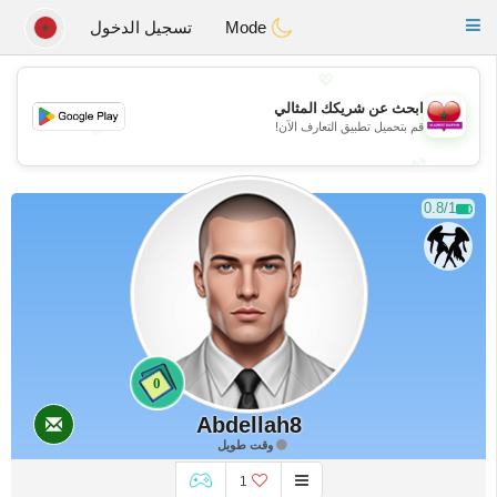
Maroc Dating
Toggle
Mode
تسجيل الدخول
navigation
💖
ابحث عن شريكك المثالي
💖
قم بتحميل تطبيق التعارف الآن!
💕
💕
0.8/1
0
Abdellah8
وقت طويل
1