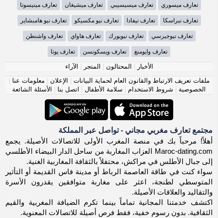
تعارف ميسوري
تعارف ميسيسيبي
تعارف ميشيغان
تعارف مينيسوتا
تعارف نبراسكا
تعارف نيفادا
تعارف نيو مكسيكو
تعارف نيو هامبشاير
تعارف نيوجيرسي
تعارف نيويورك
تعارف هاواي
تعارف واشنطن
تعارف وايومنغ
تعارف ويسكونسن
تعارف يوتا
الأخبار
|
المحتالون
|
المتجر
|
الآراء
ملفات تعريف الارتباط والقانون العام لحماية البيانات
|
الإعلان
|
معلومات عنا
|
الخصوصية
|
شروط الاستخدام
|
سلامة الأطفال
|
اتصل بنا
|
الأسئلة الشائعة
مجتمع تعارف مغربي مجاني - تواصل عبر المملكة
أهلاً! مرحباً بك في منصة المغرب الأولى للاتصالات الأصيلة. يجمع
Maroc-dating.com العزاب المغاربة من ساحل الدار البيضاء الأطلسي
إلى جبال الأطلس في مراكش، محتفلاً بالثقافة المغاربية الغنية.
سواء كنت في طاقة العاصمة الرباط أو مدينة فاس القديمة أو التأثير
المتوسطي لطنجة، اعثر على مغاربة متوافقين يقدرون الأسرة
والتقاليد والعلاقات الأصيلة.
اكتشف خدمتنا المجانية تماماً بينما تكرم الضيافة المغربية والقيم
الثقافية. بدون رسوم خفية، فقط فرص أصيلة للاتصالات المعنوية.