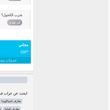
شرب الكحول؟
لم تقدم
مجاني
%
100
خدمات مجا
ابحث عن عزاب في
تعارف تامباكوندا
تعارف كولدا
ت