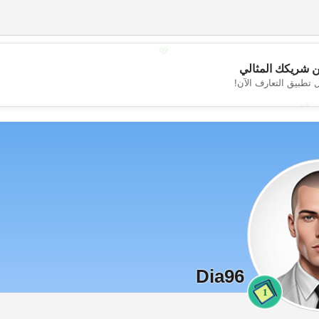
💖
 شريكك المثالي
 تطبيق التعارف الآن!
💕
Dia96
1