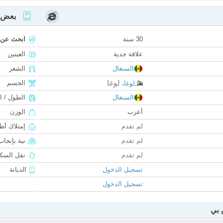
بعض ا
30 سنة
ابحث عن
علاقة جدية
العينين
السنغال
الشعر
لوغا
الجسم
لوغا
،
السنغال
الطول / ا
أعزب
الوزن
لم تقدم
إمتلاك أط
لم تقدم
نية بإنجا
لم تقدم
نقل السكن
تسجيل الدخول
الديانة
تسجيل الدخول
 بي