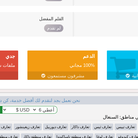
الفلم المفضل
لم تقدم
الدعم
جدي
100% مجاني
ملفات ش
نية
مشرفون مستمعون
نحن نعمل بجد لنقدم لك أفضل خدمة، كن د
 مناطق: السنغال
تعارف تييس
تعارف ثيس
تعارف داكار
تعارف ديوربيل
تعارف زيغينشور
تعارف 
عارف كيدوغو
تعارف لوغا
تعارف منطقة تامباكوندا
تعارف منطقة داكار
تعارف منطقة