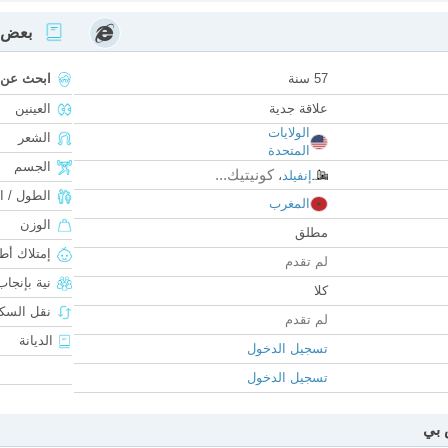
بعض ا
57 سنة
ابحث عن
علاقة جدية
العينين
الولايات
الشعر
المتحدة
الجسم
كونيتيك...
إنفيلد
،
الطول / ا
المغرب
الوزن
مطلق
إمتلاك أط
لم تقدم
نية بإنجا
كلا
نقل السكن
لم تقدم
الديانة
تسجيل الدخول
تسجيل الدخول
 بي