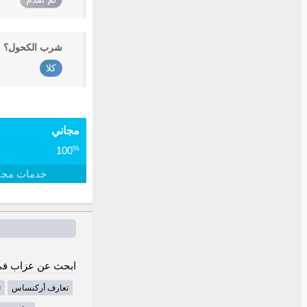
شرب الكحول؟
كلا
مجاني
%
100
خدمات مجا
ابحث عن عزاب في 
تعارف أركنساس
ت