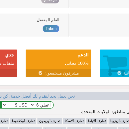
الفلم المفضل
Taken
الدعم
جدي
100% مجاني
ملفات ش
نية
مشرفون مستمعون
نحن نعمل بجد لنقدم لك أفضل خدمة، كن د
مناطق: الولايات المتحدة
عارف أريزونا
تعارف ألاباما
تعارف ألاسكا
تعارف أوريغون
تعارف أوكلاهوما
تعارف