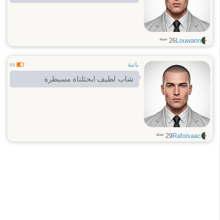
سنة
26
Louwann
باتنة
0.5
شاب لطيف ابحثلتاة مسيطرة
سنة
29
Rafoisaac