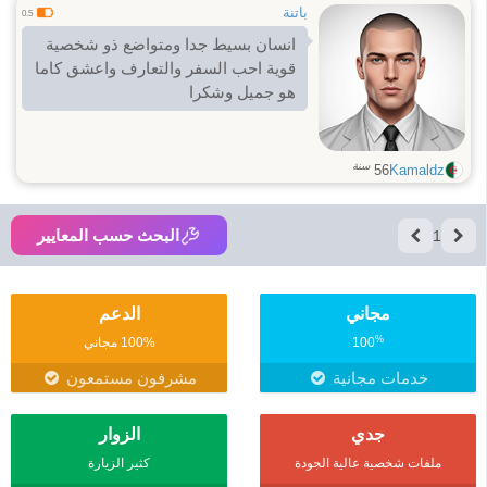
باتنة
0.5
انسان بسيط جدا ومتواضع ذو شخصية
قوية احب السفر والتعارف واعشق كاما
هو جميل وشكرا
سنة
56
Kamaldz
البحث حسب المعايير
1
مجاني
الدعم
%
100
100% مجاني
خدمات مجانية
مشرفون مستمعون
جدي
الزوار
ملفات شخصية عالية الجودة
كثير الزيارة