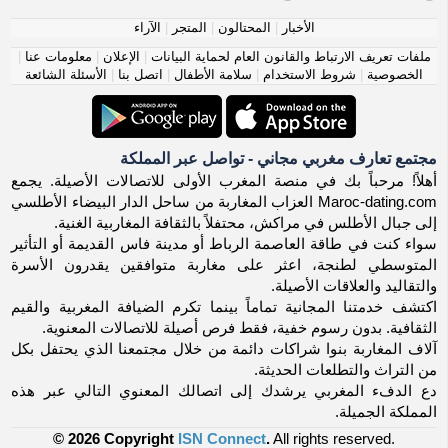
الأخبار
|
المحتالون
|
المتجر
|
الآراء
ملفات تعريف الارتباط والقانون العام لحماية البيانات
|
الإعلان
|
معلومات عنا
|
الخصوصية
|
شروط الاستخدام
|
سلامة الأطفال
|
اتصل بنا
|
الأسئلة الشائعة
مجتمع تعارف مغربي مجاني - تواصل عبر المملكة
أهلاً! مرحباً بك في منصة المغرب الأولى للاتصالات الأصيلة. يجمع
Maroc-dating.com العزاب المغاربة من ساحل الدار البيضاء الأطلسي
إلى جبال الأطلس في مراكش، محتفلاً بالثقافة المغاربية الغنية.
سواء كنت في طاقة العاصمة الرباط أو مدينة فاس القديمة أو التأثير
المتوسطي لطنجة، اعثر على مغاربة متوافقين يقدرون الأسرة
والتقاليد والعلاقات الأصيلة.
اكتشف خدمتنا المجانية تماماً بينما تكرم الضيافة المغربية والقيم
الثقافية. بدون رسوم خفية، فقط فرص أصيلة للاتصالات المعنوية.
آلاف المغاربة بنوا شراكات دائمة من خلال مجتمعنا الذي يحتفل بكل
من التراث والتطلعات الحديثة.
دع الدفء المغربي يرشدك إلى اتصالك المعنوي التالي عبر هذه
المملكة الجميلة.
© 2026 Copyright
ISN Connect
.
All rights reserved.