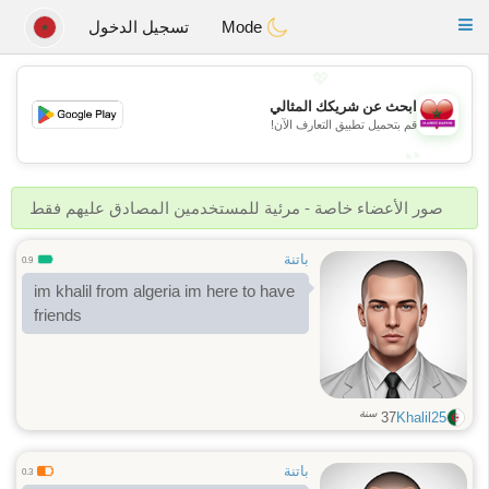
Maroc Dating
Toggle
Mode
تسجيل الدخول
navigation
💖
ابحث عن شريكك المثالي
💖
قم بتحميل تطبيق التعارف الآن!
💕
💕
صور الأعضاء خاصة - مرئية للمستخدمين المصادق عليهم فقط
باتنة
0.9
im khalil from algeria im here to have
friends
سنة
37
Khalil25
باتنة
0.3