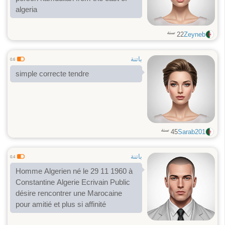
algeria
سنة
22
Zeyneb
باتنة
0.6
simple correcte tendre
سنة
45
Sarab201
باتنة
0.4
Homme Algerien né le 29 11 1960 à
Constantine Algerie Ecrivain Public
désire rencontrer une Marocaine
pour amitié et plus si affinité