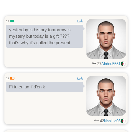
باتنة
0.9
yesterday is history tomorrow is
mystery but today is a gift ????
that's why it's called the present
سنة
27
Abdou5551
باتنة
0.3
Fi tu eu un if d'en k
سنة
42
Nabilllo05