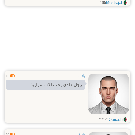
سنة
65
Mustrajah
باتنة
0.6
رجل هادئ يحب الاستمرارية
سنة
21
Ouriachi
باتنة
0.5