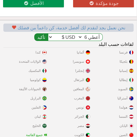
جودة مؤكدة
الأفضل
نحن نعمل بجد لنقدم لك أفضل خدمة، كن داعماً من فضلك
لقاءات حسب البلد
فرنسا
ألمانيا
كندا
بلجيكا
سويسرا
الولايات المتحدة
إسبانيا
إنجلترا
المكسيك
إيطاليا
البرتغال
كولومبيا
السويد
المعاقين
الحيوانات الأليفة
أستراليا
المغرب
البرازيل
هولندا
تونس
الفلبين
النمسا
الجزائر
لبنان
اليابان
مصر
الخليج
الصين
الكويت
جميع القائمة