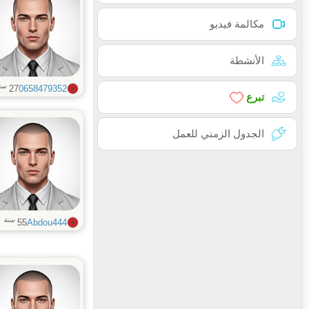
مكالمة فيديو
الأنشطة
سن
27
0658479352
تبرع
الجدول الزمني للعمل
سنة
55
Abdou444