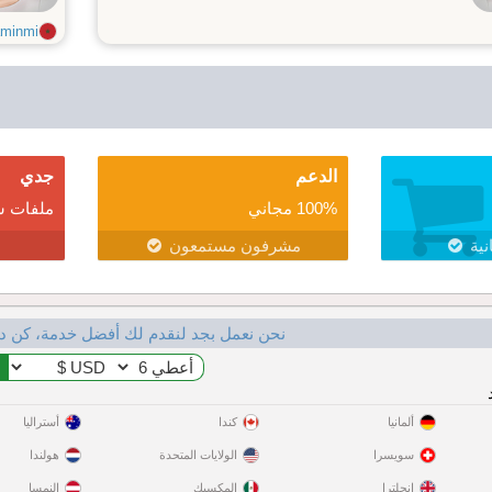
minmi
الدعم
جدي
100% مجاني
ملفات ش
نية
مشرفون مستمعون
نحن نعمل بجد لنقدم لك أفضل خدمة، كن د
ألمانيا
كندا
أستراليا
سويسرا
الولايات المتحدة
هولندا
إنجلترا
المكسيك
النمسا