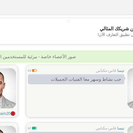
💖
 شريكك المثالي
 تطبيق التعارف الآن!
💕
صور الأعضاء خاصة - مرئية للمستخدمين 
تيسا
فاس-مكناس
0.3
حب نشاط وسهر معا الفتيات الجميلات
im20...
تيسا
فاس-مكناس
0.7