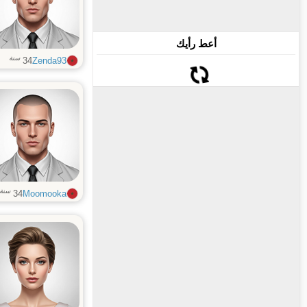
أعط رأيك
سنة
34
Zenda93
سنة
34
Moomooka