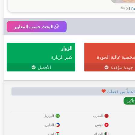
سنة
31
Ya
البحث حسب المعايير
الزوار
خصية عالية الجودة
كثير الزيارة
جودة مؤكدة
الأفضل
اعماً من فضلك
المغرب
البرازيل
تونس
الفلبين
الجزائر
لبنان