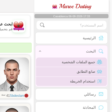
Maroc Dating
Casablanca 06-08-2026 17:33
ابحث عن
قم بتحميل
الرئيسية
البحث
جميع الملفات الشخصية
صانع التطابق
استخدام الخريطة
رسائلي
سنة
41
Sbdeslam
المحادثة