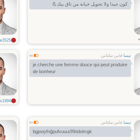
كون جيدا ولا تحويل خيانة من تاق بيك💪
ة
ar2525
تيسا
فاس-مكناس
0.6
je cherche une femme douce qui peut produire
de bonheur
s1994
تيسا
فاس-مكناس
0.3
bgjooyfnğpufvuuuı99ıtdotrrgk