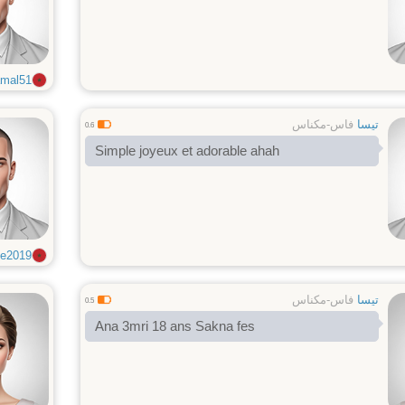
mal51
تيسا
فاس-مكناس
0.6
Simple joyeux et adorable ahah
ie2019
تيسا
فاس-مكناس
0.5
Ana 3mri 18 ans Sakna fes