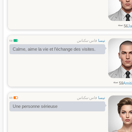
سنة
56
Ja
تيسا
فاس-مكناس
0.8
Calme, aime la vie et l’échange des visites.
سنة
59
Amit
تيسا
فاس-مكناس
0.5
Une personne sérieuse