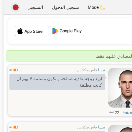
Mode
تسجيل الدخول
التسجيل
💖
💕
المصادق عليهم فقط
تيسا
فاس-مكناس
0.5
اريد زوجة عادية صالحة و تكون مسلمة لا يهم ان
كانت مطلقة
سنة
22
Faizna
تيسا
فاس-مكناس
0.4