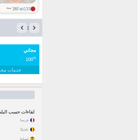
سنة
26
Fati133
1
مجاني
%
100
خدمات مجا
لقاءات حسب البلد
فرنسا
بلجيكا
إسبانيا