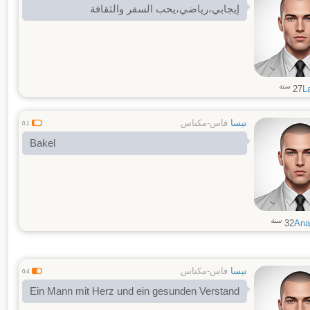
إيجابي،رياضي،يحب السفر والثقافة
سنة
27
L
تيسا
فاس-مكناس
0.1
Bakel
سنة
32
Ana
تيسا
فاس-مكناس
0.4
Ein Mann mit Herz und ein gesunden Verstand