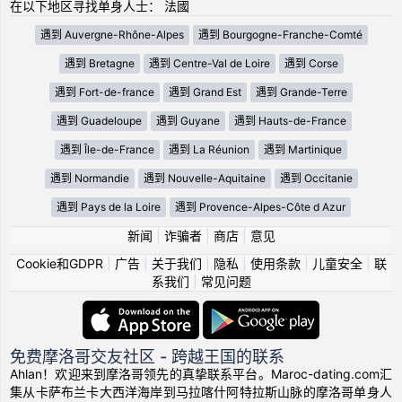
在以下地区寻找单身人士： 法國
遇到 Auvergne-Rhône-Alpes
遇到 Bourgogne-Franche-Comté
遇到 Bretagne
遇到 Centre-Val de Loire
遇到 Corse
遇到 Fort-de-france
遇到 Grand Est
遇到 Grande-Terre
遇到 Guadeloupe
遇到 Guyane
遇到 Hauts-de-France
遇到 Île-de-France
遇到 La Réunion
遇到 Martinique
遇到 Normandie
遇到 Nouvelle-Aquitaine
遇到 Occitanie
遇到 Pays de la Loire
遇到 Provence-Alpes-Côte d Azur
新闻
|
诈骗者
|
商店
|
意见
Cookie和GDPR
|
广告
|
关于我们
|
隐私
|
使用条款
|
儿童安全
|
联
系我们
|
常见问题
免费摩洛哥交友社区 - 跨越王国的联系
Ahlan！欢迎来到摩洛哥领先的真挚联系平台。Maroc-dating.com汇
集从卡萨布兰卡大西洋海岸到马拉喀什阿特拉斯山脉的摩洛哥单身人