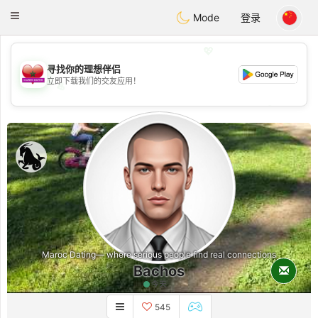
Maroc Dating
Toggle
Mode
登录
navigation
💖
寻找你的理想伴侣
立即下载我们的交友应用！
💖
💕
💕
Maroc Dating— where serious people find real connections
Bachos
今天
545