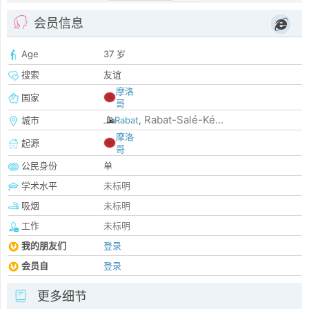
会员信息
Age
37 岁
搜索
友谊
摩洛
国家
哥
Rabat-Salé-Ké...
城市
Rabat
,
摩洛
起源
哥
公民身份
单
学术水平
未标明
吸烟
未标明
工作
未标明
我的朋友们
登录
会员自
登录
更多细节