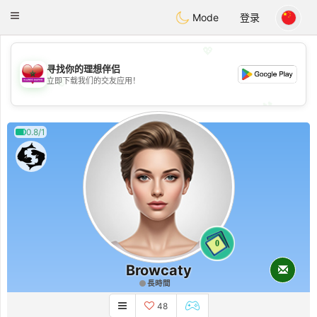
Maroc Dating
Toggle
Mode
登录
navigation
💖
寻找你的理想伴侣
💖
立即下载我们的交友应用！
💕
💕
0.8/1
0
Browcaty
長時間
48