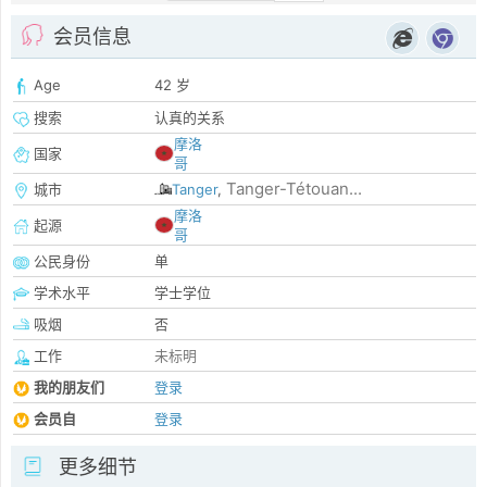
会员信息
Age
42 岁
搜索
认真的关系
摩洛
国家
哥
Tanger-Tétouan...
城市
Tanger
,
摩洛
起源
哥
公民身份
单
学术水平
学士学位
吸烟
否
工作
未标明
我的朋友们
登录
会员自
登录
更多细节