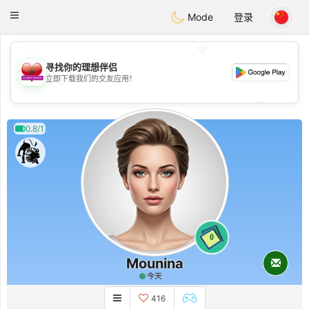
Maroc Dating
Toggle
Mode
登录
navigation
💖
寻找你的理想伴侣
💖
立即下载我们的交友应用！
💕
💕
0.8/1
0
Mounina
今天
416