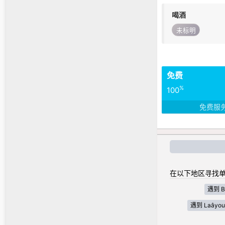
喝酒
未标明
免费
%
100
免费服
在以下地区寻找单
遇到 Bé
遇到 Laâyoun