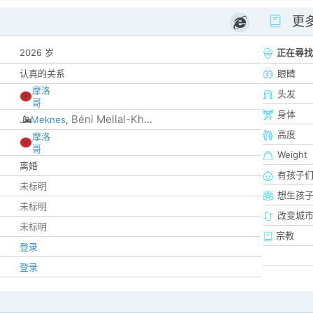
更
2026 岁
正在尋找
认真的关系
眼睛
摩洛
头发
哥
身体
Béni Mellal-Kh...
Meknes
,
高度
摩洛
哥
Weight
离婚
有孩子
未标明
想生孩
未标明
改变城市
未标明
宗教
登录
登录