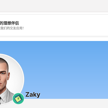
的理想伴侣
💖
载我们的交友应用！
💕
Zaky
0