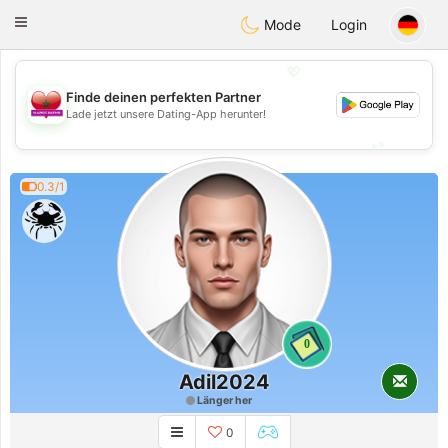
Maroc Dating
Toggle
Mode
Login
navigation
💖
Finde deinen perfekten Partner
💖
Lade jetzt unsere Dating-App herunter!
💕
💕
0.3/1
0
Adil2024
Länger her
0