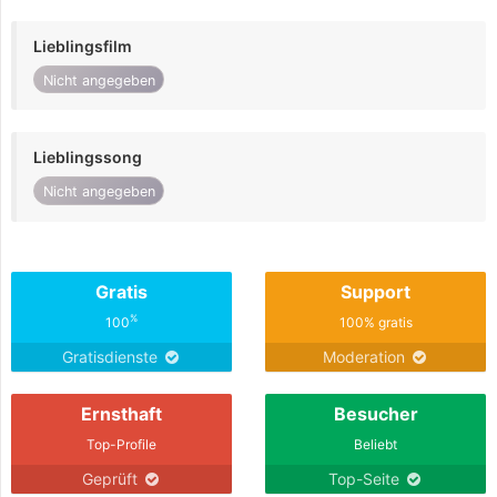
Lieblingsfilm
Nicht angegeben
Lieblingssong
Nicht angegeben
Gratis
Support
%
100
100% gratis
Gratisdienste
Moderation
Ernsthaft
Besucher
Top-Profile
Beliebt
Geprüft
Top-Seite