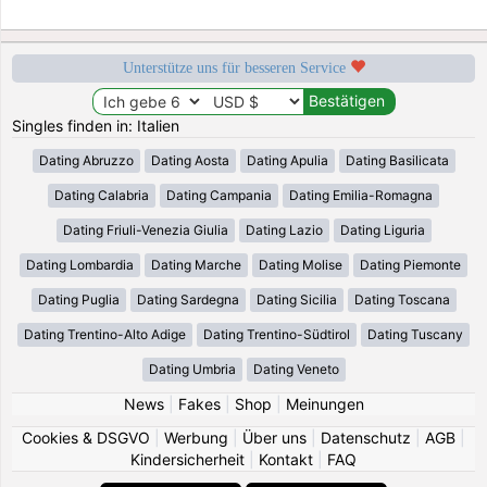
Unterstütze uns für besseren Service
Singles finden in: Italien
Dating Abruzzo
Dating Aosta
Dating Apulia
Dating Basilicata
Dating Calabria
Dating Campania
Dating Emilia-Romagna
Dating Friuli-Venezia Giulia
Dating Lazio
Dating Liguria
Dating Lombardia
Dating Marche
Dating Molise
Dating Piemonte
Dating Puglia
Dating Sardegna
Dating Sicilia
Dating Toscana
Dating Trentino-Alto Adige
Dating Trentino-Südtirol
Dating Tuscany
Dating Umbria
Dating Veneto
News
|
Fakes
|
Shop
|
Meinungen
Cookies & DSGVO
|
Werbung
|
Über uns
|
Datenschutz
|
AGB
|
Kindersicherheit
|
Kontakt
|
FAQ