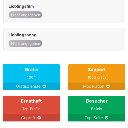
Lieblingsfilm
Nicht angegeben
Lieblingssong
Nicht angegeben
Gratis
Support
%
100
100% gratis
Gratisdienste
Moderation
Ernsthaft
Besucher
Top-Profile
Beliebt
Geprüft
Top-Seite