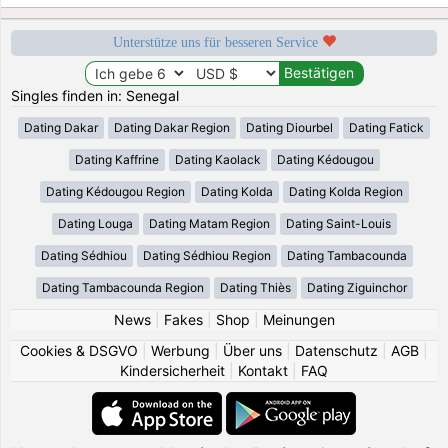
Unterstütze uns für besseren Service
Singles finden in: Senegal
Dating Dakar
Dating Dakar Region
Dating Diourbel
Dating Fatick
Dating Kaffrine
Dating Kaolack
Dating Kédougou
Dating Kédougou Region
Dating Kolda
Dating Kolda Region
Dating Louga
Dating Matam Region
Dating Saint-Louis
Dating Sédhiou
Dating Sédhiou Region
Dating Tambacounda
Dating Tambacounda Region
Dating Thiès
Dating Ziguinchor
News
|
Fakes
|
Shop
|
Meinungen
Cookies & DSGVO
|
Werbung
|
Über uns
|
Datenschutz
|
AGB
|
Kindersicherheit
|
Kontakt
|
FAQ