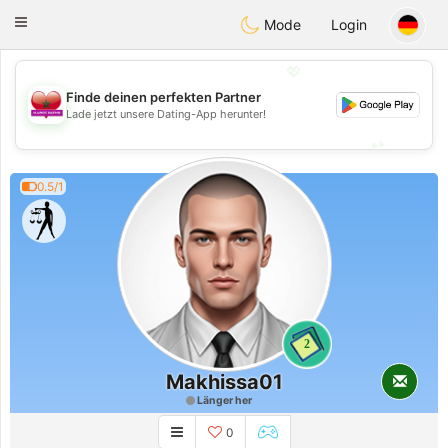
Maroc Dating
Toggle
Mode
Login
navigation
💖
Finde deinen perfekten Partner
💖
Lade jetzt unsere Dating-App herunter!
💕
💕
0.5/1
2
Makhissa01
Länger her
0