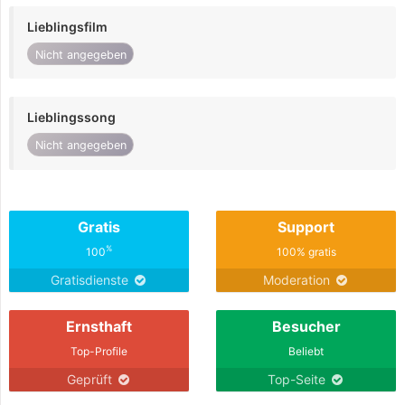
Lieblingsfilm
Nicht angegeben
Lieblingssong
Nicht angegeben
Gratis
Support
%
100
100% gratis
Gratisdienste
Moderation
Ernsthaft
Besucher
Top-Profile
Beliebt
Geprüft
Top-Seite