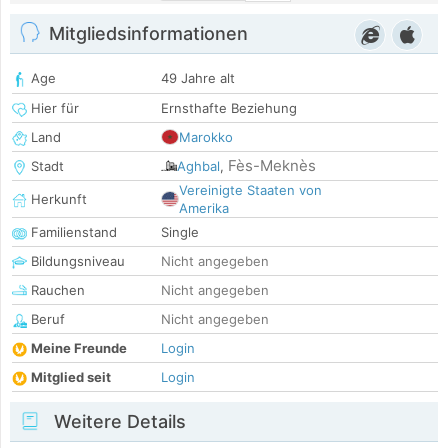
Mitgliedsinformationen
Age
49 Jahre alt
Hier für
Ernsthafte Beziehung
Land
Marokko
Fès-Meknès
Stadt
Aghbal
,
Vereinigte Staaten von
Herkunft
Amerika
Familienstand
Single
Bildungsniveau
Nicht angegeben
Rauchen
Nicht angegeben
Beruf
Nicht angegeben
Meine Freunde
Login
Mitglied seit
Login
Weitere Details