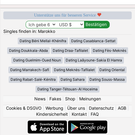
Unterstütze uns für besseren Service
Singles finden in: Marokko
Dating Béni Mellal-Khénifra
Dating Casablanca-Settat
Dating Doukkala-Abda
Dating Draa-Tafilalet
Dating Fès-Meknès
Dating Guelmim-Oued Noun
Dating Laâyoune-Sakia El Hamra
Dating Marrakech-Safi
Dating Meknès-Tafilalet
Dating Oriental
Dating Rabat-Salé-Kénitra
Dating Sahara
Dating Souss-Massa
Dating Tanger-Tétouan-Al Hoceima
News
|
Fakes
|
Shop
|
Meinungen
Cookies & DSGVO
|
Werbung
|
Über uns
|
Datenschutz
|
AGB
|
Kindersicherheit
|
Kontakt
|
FAQ