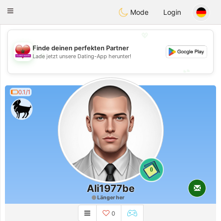
Maroc Dating
Toggle
Mode
Login
navigation
💖
Finde deinen perfekten Partner
💖
Lade jetzt unsere Dating-App herunter!
💕
💕
0.1/1
0
Ali1977be
Länger her
0