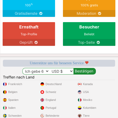
%
100
100% gratis
Gratisdienste
Moderation
Ernsthaft
Besucher
Top-Profile
Beliebt
Geprüft
Top-Seite
Unterstütze uns für besseren Service
Treffen nach Land
Frankreich
Deutschland
Kanada
Belgien
Schweiz
USA
Spanien
England
Mexiko
Italien
Portugal
Kolumbien
Schweden
Behinderte
Tiere