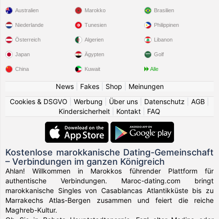
Australien
Marokko
Brasilien
Niederlande
Tunesien
Philippinen
Österreich
Algerien
Libanon
Japan
Ägypten
Golf
China
Kuwait
Alle
News
|
Fakes
|
Shop
|
Meinungen
Cookies & DSGVO
|
Werbung
|
Über uns
|
Datenschutz
|
AGB
|
Kindersicherheit
|
Kontakt
|
FAQ
Kostenlose marokkanische Dating-Gemeinschaft
– Verbindungen im ganzen Königreich
Ahlan! Willkommen in Marokkos führender Plattform für
authentische Verbindungen. Maroc-dating.com bringt
marokkanische Singles von Casablancas Atlantikküste bis zu
Marrakechs Atlas-Bergen zusammen und feiert die reiche
Maghreb-Kultur.