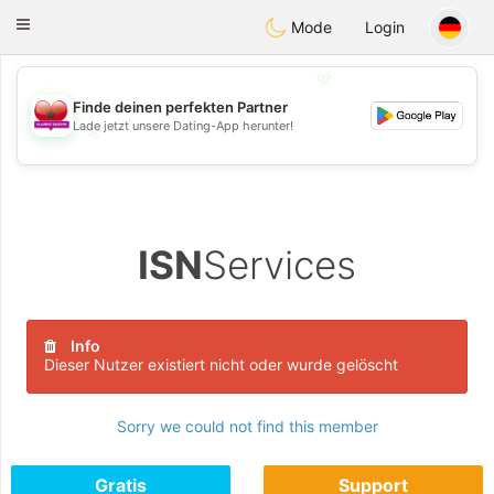
Maroc Dating
Toggle
Mode
Login
navigation
💖
Finde deinen perfekten Partner
Lade jetzt unsere Dating-App herunter!
💖
💕
💕
ISN
Services
Info
Dieser Nutzer existiert nicht oder wurde gelöscht
Sorry we could not find this member
Gratis
Support