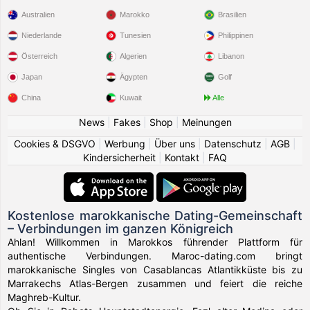
Australien
Marokko
Brasilien
Niederlande
Tunesien
Philippinen
Österreich
Algerien
Libanon
Japan
Ägypten
Golf
China
Kuwait
Alle
News
|
Fakes
|
Shop
|
Meinungen
Cookies & DSGVO
|
Werbung
|
Über uns
|
Datenschutz
|
AGB
|
Kindersicherheit
|
Kontakt
|
FAQ
Kostenlose marokkanische Dating-Gemeinschaft
– Verbindungen im ganzen Königreich
Ahlan! Willkommen in Marokkos führender Plattform für
authentische Verbindungen. Maroc-dating.com bringt
marokkanische Singles von Casablancas Atlantikküste bis zu
Marrakechs Atlas-Bergen zusammen und feiert die reiche
Maghreb-Kultur.