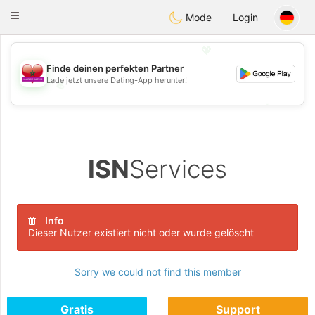
Maroc Dating
Toggle
Mode
Login
navigation
💖
Finde deinen perfekten Partner
Lade jetzt unsere Dating-App herunter!
💖
💕
💕
ISN
Services
Info
Dieser Nutzer existiert nicht oder wurde gelöscht
Sorry we could not find this member
Gratis
Support