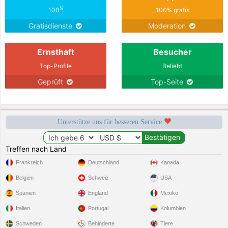
%
100
100% gratis
Gratisdienste
Moderation
Ernsthaft
Besucher
Top-Profile
Beliebt
Geprüft
Top-Seite
Unterstütze uns für besseren Service
Treffen nach Land
Frankreich
Deutschland
Kanada
Belgien
Schweiz
USA
Spanien
England
Mexiko
Italien
Portugal
Kolumbien
Schweden
Behinderte
Tiere