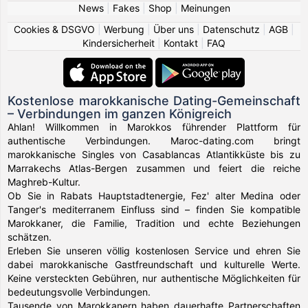
News
|
Fakes
|
Shop
|
Meinungen
Cookies & DSGVO
|
Werbung
|
Über uns
|
Datenschutz
|
AGB
|
Kindersicherheit
|
Kontakt
|
FAQ
Kostenlose marokkanische Dating-Gemeinschaft
– Verbindungen im ganzen Königreich
Ahlan! Willkommen in Marokkos führender Plattform für
authentische Verbindungen. Maroc-dating.com bringt
marokkanische Singles von Casablancas Atlantikküste bis zu
Marrakechs Atlas-Bergen zusammen und feiert die reiche
Maghreb-Kultur.
Ob Sie in Rabats Hauptstadtenergie, Fez' alter Medina oder
Tanger's mediterranem Einfluss sind – finden Sie kompatible
Marokkaner, die Familie, Tradition und echte Beziehungen
schätzen.
Erleben Sie unseren völlig kostenlosen Service und ehren Sie
dabei marokkanische Gastfreundschaft und kulturelle Werte.
Keine versteckten Gebühren, nur authentische Möglichkeiten für
bedeutungsvolle Verbindungen.
Tausende von Marokkanern haben dauerhafte Partnerschaften