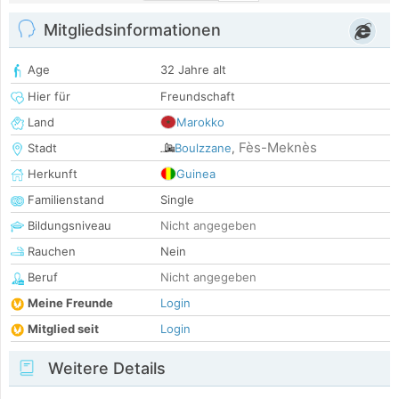
Mitgliedsinformationen
Age
32 Jahre alt
Hier für
Freundschaft
Land
Marokko
Fès-Meknès
Stadt
Boulzzane
,
Herkunft
Guinea
Familienstand
Single
Bildungsniveau
Nicht angegeben
Rauchen
Nein
Beruf
Nicht angegeben
Meine Freunde
Login
Mitglied seit
Login
Weitere Details