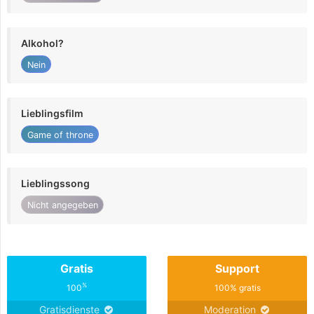
Alkohol?
Nein
Lieblingsfilm
Game of throne
Lieblingssong
Nicht angegeben
Gratis
Support
%
100
100% gratis
Gratisdienste
Moderation