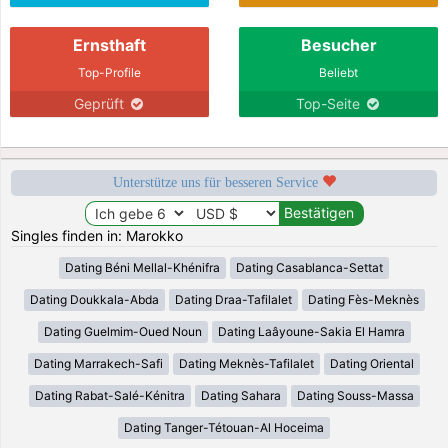
Ernsthaft
Besucher
Top-Profile
Beliebt
Geprüft
Top-Seite
Unterstütze uns für besseren Service
Singles finden in: Marokko
Dating Béni Mellal-Khénifra
Dating Casablanca-Settat
Dating Doukkala-Abda
Dating Draa-Tafilalet
Dating Fès-Meknès
Dating Guelmim-Oued Noun
Dating Laâyoune-Sakia El Hamra
Dating Marrakech-Safi
Dating Meknès-Tafilalet
Dating Oriental
Dating Rabat-Salé-Kénitra
Dating Sahara
Dating Souss-Massa
Dating Tanger-Tétouan-Al Hoceima