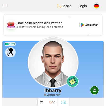
Maroc Dating
Toggle
Mode
Login
navigation
💖
Finde deinen perfekten Partner
💖
Lade jetzt unsere Dating-App herunter!
💕
💕
0.7/1
2
Ibbarry
Länger her
0